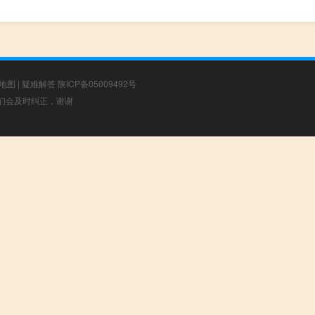
地图
|
疑难解答
陕ICP备05009492号
，我们会及时纠正，谢谢