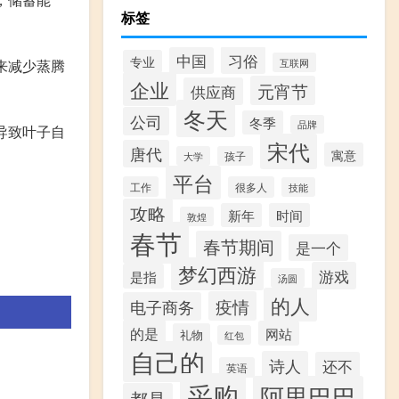
标签
习俗
中国
专业
来减少蒸腾
互联网
企业
元宵节
供应商
冬天
公司
冬季
品牌
导致叶子自
宋代
唐代
寓意
大学
孩子
平台
工作
很多人
技能
攻略
新年
时间
敦煌
春节
春节期间
是一个
梦幻西游
游戏
是指
汤圆
的人
疫情
电子商务
的是
网站
礼物
红包
自己的
诗人
还不
英语
采购
阿里巴巴
都是