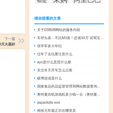
猜你想看的文章
关于DSB2B网站的服务内容
车评头条：不比M3差！还省30万 试驾宝马440i xDrive
下一篇
种灭火器好
张学军多大年纪
过年了去玩要注意什么
ayo是什么意思什么梗
东北冬天开车怎么过夜
硕博连读是什么
国家食品药品监督管理局网站数据查询（国家食品药品监管局官网数据查询官网）
奥特曼街机游戏机多少钱一台（奥特曼街机游戏机在哪里）
aspackdie exe
闽侯元宵最正宗在哪里卖