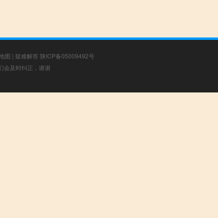
地图
|
疑难解答
陕ICP备05009492号
，我们会及时纠正，谢谢