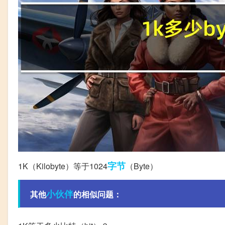
字节
1K（Kilobyte）等于1024
（Byte）
小伙伴
其他
的相似问题：