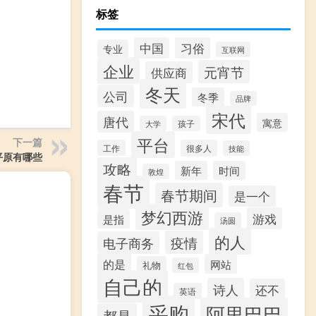
标签
习俗
中国
专业
互联网
企业
元宵节
供应商
冬天
公司
冬季
品牌
宋代
唐代
寓意
大学
孩子
平台
下一篇
工作
很多人
技能
平原有哪些
攻略
新年
时间
敦煌
春节
春节期间
是一个
梦幻西游
游戏
是指
汤圆
的人
疫情
电子商务
的是
网站
礼物
红包
自己的
诗人
还不
英语
采购
阿里巴巴
都是