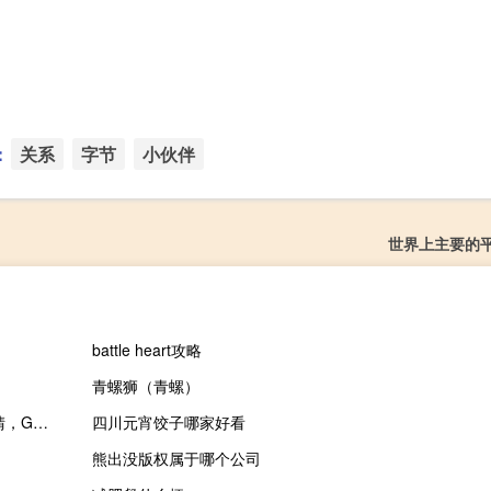
：
关系
字节
小伙伴
世界上主要的
battle heart攻略
青螺狮（青螺）
2023-11-17 15:12： 【出行提示】2023年11月17日15时12分，晴，G4202成都绕城高速西段路况信息：1、外环北新、外环成灌、外环永宁车流量大。2、其余路段通行正常，各站及服务区井然有序。 ​​​
四川元宵饺子哪家好看
熊出没版权属于哪个公司