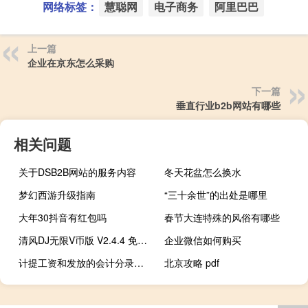
网络标签：
慧聪网
电子商务
阿里巴巴
上一篇
企业在京东怎么采购
下一篇
垂直行业b2b网站有哪些
相关问题
关于DSB2B网站的服务内容
冬天花盆怎么换水
梦幻西游升级指南
“三十余世”的出处是哪里
大年30抖音有红包吗
春节大连特殊的风俗有哪些
清风DJ无限V币版 V2.4.4 免费版（清风DJ无限V币版 V2.4.4 免费版功能简介）
企业微信如何购买
计提工资和发放的会计分录怎么写（计提工资和发放的会计分录）
北京攻略 pdf
什么叫投档线和控制线 什么叫投名状