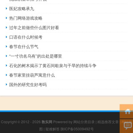
医妃攻略承九
热门网络游戏攻略
过年之前做些什么图片好看
口语在什么时候考
春节在什么节气
“一寸功名乌有”的出处是哪里
石化的树木揭示了黄石间歇泉与干旱的持续斗争
春节家里挂葫芦寓意什么
国外的研究生好考吗
Copyright © 2012 - 2026
敦实网
Powered by
网站分类目录
|
精选推荐文章
|
网站地
图
|
疑难解答
陕ICP备05009492号