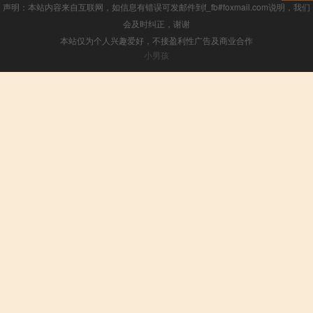
声明：本站内容来自互联网，如信息有错误可发邮件到f_fb#foxmail.com说明，我们
会及时纠正，谢谢
本站仅为个人兴趣爱好，不接盈利性广告及商业合作
小男孩