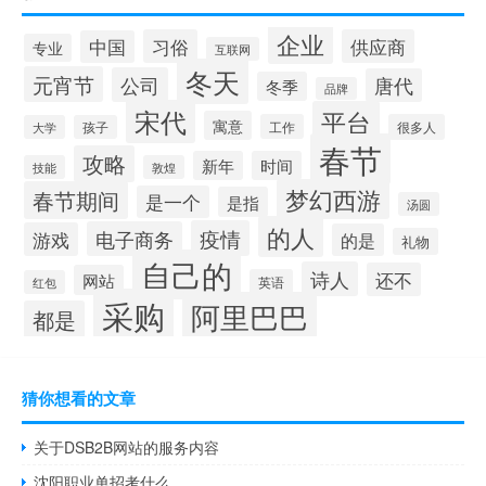
企业
习俗
供应商
中国
专业
互联网
冬天
元宵节
公司
唐代
冬季
品牌
宋代
平台
寓意
工作
很多人
大学
孩子
春节
攻略
新年
时间
技能
敦煌
梦幻西游
春节期间
是一个
是指
汤圆
的人
疫情
电子商务
游戏
的是
礼物
自己的
诗人
还不
网站
英语
红包
采购
阿里巴巴
都是
猜你想看的文章
关于DSB2B网站的服务内容
沈阳职业单招考什么