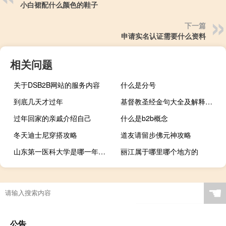
小白裙配什么颜色的鞋子
下一篇
申请实名认证需要什么资料
相关问题
关于DSB2B网站的服务内容
什么是分号
到底几天才过年
基督教圣经金句大全及解释（基督教圣经金句大全）
过年回家的亲戚介绍自己
什么是b2b概念
冬天迪士尼穿搭攻略
道友请留步佛元神攻略
山东第一医科大学是哪一年创办的
丽江属于哪里哪个地方的
“相看握手了无事”的出处是哪里
☚
公告