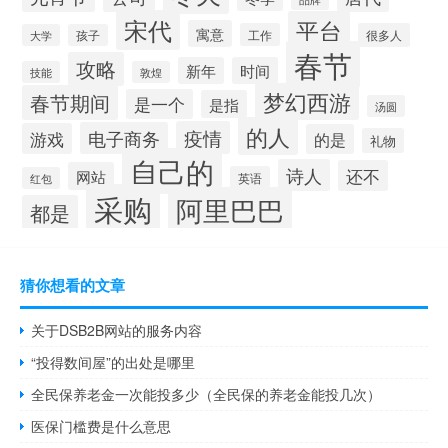
宋代
平台
寓意
工作
很多人
大学
孩子
春节
攻略
新年
时间
技能
敦煌
梦幻西游
春节期间
是一个
是指
汤圆
的人
疫情
电子商务
游戏
的是
礼物
自己的
诗人
还不
网站
英语
红包
采购
阿里巴巴
都是
猜你想看的文章
关于DSB2B网站的服务内容
“投得数间屋”的出处是哪里
全民保养老金一次能投多少（全民保的养老金能投几次）
医保门槛费是什么意思