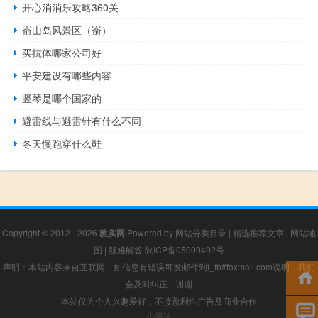
开心消消乐攻略360关
嵛山岛风景区（嵛）
买抗体哪家公司好
平安建设有哪些内容
竖琴是哪个国家的
避雷线与避雷针有什么不同
冬天慢跑穿什么鞋
Copyright © 2012 - 2026
敦实网
Powered by
网站分类目录
|
精选推荐文章
|
网站地
图
|
疑难解答
陕ICP备05009492号
声明：本站内容来自互联网，如信息有错误可发邮件到f_fb#foxmail.com说明，我们
会及时纠正，谢谢
本站仅为个人兴趣爱好，不接盈利性广告及商业合作
小男孩