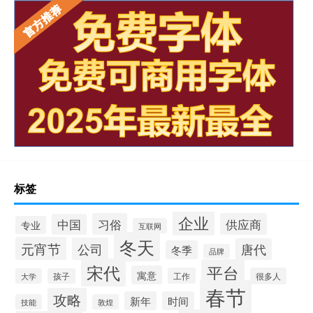
标签
企业
习俗
供应商
中国
专业
互联网
冬天
元宵节
公司
唐代
冬季
品牌
宋代
平台
寓意
工作
很多人
大学
孩子
春节
攻略
新年
时间
技能
敦煌