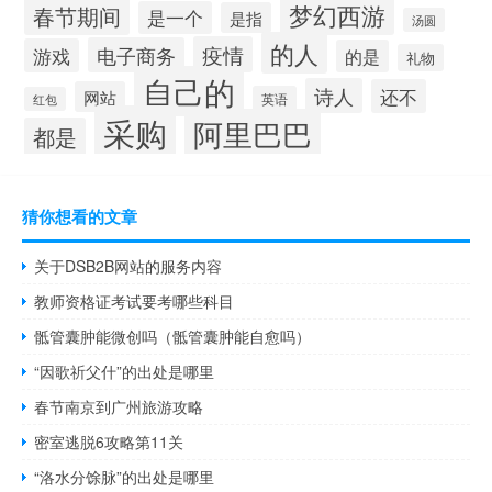
梦幻西游
春节期间
是一个
是指
汤圆
的人
疫情
电子商务
游戏
的是
礼物
自己的
诗人
还不
网站
英语
红包
采购
阿里巴巴
都是
猜你想看的文章
关于DSB2B网站的服务内容
教师资格证考试要考哪些科目
骶管囊肿能微创吗（骶管囊肿能自愈吗）
“因歌祈父什”的出处是哪里
春节南京到广州旅游攻略
密室逃脱6攻略第11关
“洛水分馀脉”的出处是哪里