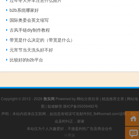
b2b系统哪家好
国际奥委会英文缩写
古风手链diy制作教程
带宽是什么决定的（带宽是什么）
元宵节当天洗头好不好
比较好的b2b平台
Copyright © 2012 - 2026
敦实网
Powered by
网站分类目录
|
精选推荐文章
|
网站地
图
|
疑难解答
陕ICP备05009492号
声明：本站内容来自互联网，如信息有错误可发邮件到f_fb#foxmail.com说明，我们
会及时纠正，谢谢
本站仅为个人兴趣爱好，不接盈利性广告及商业合作
小男孩