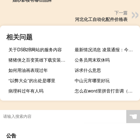
下一篇
河北化工自动化配件价格表
相关问题
关于DSB2B网站的服务内容
最新情况消息 凌晨通报：今起，一律关停！宁波一家公司已有12人确诊，北仑区开展第二轮全域全员核酸检测
猪猪侠之百变英雄下载安装（猪猪侠之百变英雄）
公务员周末双休吗
如何用油画表现过年
诉求什么意思
“以弊大众”的出处是哪里
中山元宵哪里好玩
病理科过年有人吗
怎么在word里拼音打音调（如何将汉语拼音带音调的打在word上）
商标注册证号几位数
☚
公告