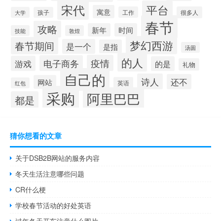
宋代
平台
寓意
工作
很多人
大学
孩子
春节
攻略
新年
时间
技能
敦煌
梦幻西游
春节期间
是一个
是指
汤圆
的人
疫情
电子商务
游戏
的是
礼物
自己的
诗人
还不
网站
英语
红包
采购
阿里巴巴
都是
猜你想看的文章
关于DSB2B网站的服务内容
冬天生活注意哪些问题
CR什么梗
学校春节活动的好处英语
过年冬天开车注意什么图片