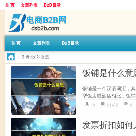
首 页
文章列表
B2B目录
首 页
文章列表
B2B目录
>
作者“fp”的文章
饭铺是什么意
饭铺是一个汉语词汇，其
型饭店或酒店相比，饭铺提
fp
01-05
0
发票折扣如何