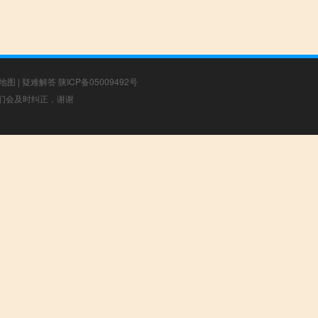
地图
|
疑难解答
陕ICP备05009492号
，我们会及时纠正，谢谢