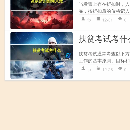
当发票上存在折扣时，入账
品，按折扣后的价格记入“
fp
12-31
0
扶贫考试考什
扶贫考试通常考查以下方面
工作的基本原则、目标和任
fp
12-26
0