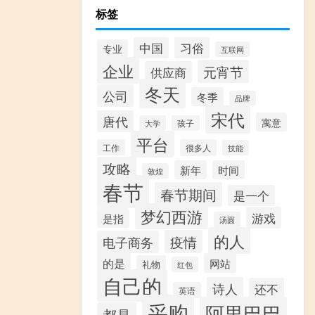
标签
习俗
中国
专业
互联网
企业
元宵节
供应商
冬天
公司
冬季
品牌
宋代
唐代
寓意
大学
孩子
平台
工作
很多人
技能
攻略
新年
时间
敦煌
春节
春节期间
是一个
梦幻西游
游戏
是指
汤圆
的人
疫情
电子商务
的是
网站
礼物
红包
自己的
诗人
还不
英语
采购
阿里巴巴
都是