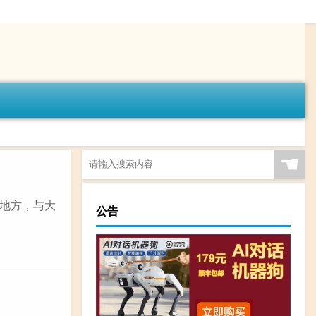
☚
地方，与大
公告