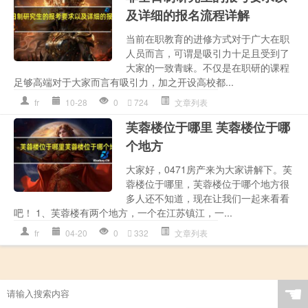
及详细的报名流程详解
当前在职教育的进修方式对于广大在职
人员而言，可谓是吸引力十足且受到了
大家的一致青睐。不仅是在职研的课程
足够高端对于大家而言有吸引力，加之开设高校都...
fr
10-28
0
724
文章列表
芙蓉楼位于哪里 芙蓉楼位于哪
个地方
大家好，0471房产来为大家讲解下。芙
蓉楼位于哪里，芙蓉楼位于哪个地方很
多人还不知道，现在让我们一起来看看
吧！ 1、芙蓉楼有两个地方，一个在江苏镇江，一...
fr
04-20
0
332
文章列表
☚