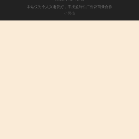
本站仅为个人兴趣爱好，不接盈利性广告及商业合作
小男孩