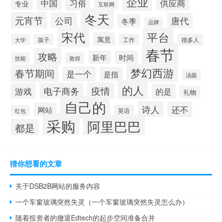
企业
习俗
供应商
中国
专业
互联网
冬天
元宵节
公司
唐代
冬季
品牌
宋代
平台
寓意
工作
很多人
大学
孩子
春节
攻略
新年
时间
技能
敦煌
梦幻西游
春节期间
是一个
是指
汤圆
的人
疫情
电子商务
游戏
的是
礼物
自己的
诗人
还不
网站
英语
红包
采购
阿里巴巴
都是
猜你想看的文章
关于DSB2B网站的服务内容
一个车窗玻璃突然失灵（一个车窗玻璃突然失灵怎么办）
随着投资者的撤退Edtech的起步空间准备合并