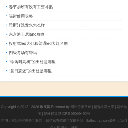
春节加班有没有工资补贴
喵街使用攻略
雅斯汀洗发水怎么样
东京迪士尼land攻略
投射式led大灯和普通led大灯区别
四级考场有钟吗
“珍禽叫高树”的出处是哪里
“竟日忘还”的出处是哪里
Copyright © 2012 - 2026
敦实网
Powered by
网站分类目录
|
精选推荐文章
|
网站地
图
|
疑难解答
陕ICP备05009492号
声明：本站内容来自互联网，如信息有错误可发邮件到f_fb#foxmail.com说明，我们
会及时纠正，谢谢