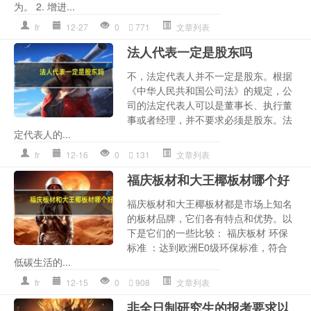
为。 2. 增进...
fr
12-27
0
771
文章列表
法人代表一定是股东吗
不，法定代表人并不一定是股东。根据
《中华人民共和国公司法》的规定，公
司的法定代表人可以是董事长、执行董
事或者经理，并不要求必须是股东。法
定代表人的...
fr
12-16
0
131
文章列表
福庆板材和大王椰板材哪个好
福庆板材和大王椰板材都是市场上知名
的板材品牌，它们各有特点和优势。以
下是它们的一些比较： 福庆板材 环保
标准 ：达到欧洲E0级环保标准，符合
低碳生活的...
fr
12-15
0
908
文章列表
非全日制研究生的报考要求以