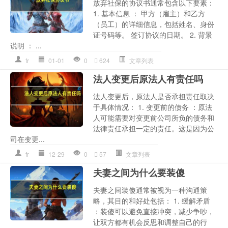
放弃社保的协议书通常包含以下要素：
1. 基本信息 ： 甲方（雇主）和乙方
（员工）的详细信息，包括姓名、身份
证号码等。 签订协议的日期。 2. 背景
说明 ： ...
fr
01-01
0
624
文章列表
法人变更后原法人有责任吗
法人变更后，原法人是否承担责任取决
于具体情况： 1. 变更前的债务 ：原法
人可能需要对变更前公司所负的债务和
法律责任承担一定的责任。这是因为公
司在变更...
fr
12-29
0
57
文章列表
夫妻之间为什么要装傻
夫妻之间装傻通常被视为一种沟通策
略，其目的和好处包括： 1. 缓解矛盾
：装傻可以避免直接冲突，减少争吵，
让双方都有机会反思和调整自己的行