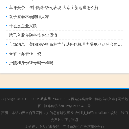
车评头条：依旧标杆级别表现 大众全新迈腾怎么样
双子座会不会照顾人家
什么是企业采购
腾讯入股金融科技企业盟浪
市场消息：美国国务卿布林肯与以色列总理内塔尼亚胡的会面持续了7.5个小时
春节上海最低工资
护照和身份证号码一样吗
Copyright © 2012 - 2026
敦实网
Powered by
网站分类目录
|
精选推荐文章
|
网站地
图
|
疑难解答
陕ICP备05009492号
声明：本站内容来自互联网，如信息有错误可发邮件到f_fb#foxmail.com说明，我们
会及时纠正，谢谢
本站仅为个人兴趣爱好，不接盈利性广告及商业合作