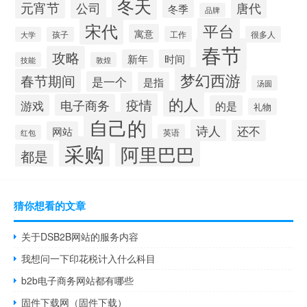
冬天
元宵节
公司
唐代
冬季
品牌
宋代
平台
寓意
工作
很多人
大学
孩子
春节
攻略
新年
时间
技能
敦煌
梦幻西游
春节期间
是一个
是指
汤圆
的人
疫情
电子商务
游戏
的是
礼物
自己的
诗人
还不
网站
英语
红包
采购
阿里巴巴
都是
猜你想看的文章
关于DSB2B网站的服务内容
我想问一下印花税计入什么科目
b2b电子商务网站都有哪些
固件下载网（固件下载）