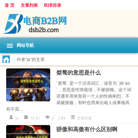
首 页
文章列表
B2B目录
网站导航
>
作者“ja”的文章
桀骜的意思是什么
`桀骜` 是一个汉语词汇，读音为 `jié ào
`，意思是性情倔强，不被驯顺。这个词
语通常用来形容一个人的性格刚烈、不
易被驯服，有时也用来比喻人或事物具
有不屈...
ja
12-31
0
83
文章列表
骄傲和高傲有什么区别啊