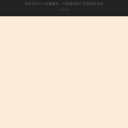
本站仅为个人兴趣爱好，不接盈利性广告及商业合作
小男孩