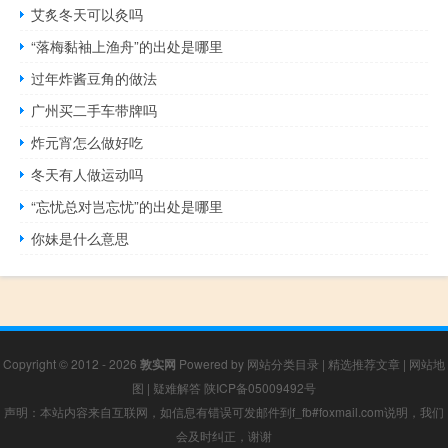
艾炙冬天可以灸吗
“落梅黏袖上渔舟”的出处是哪里
过年炸酱豆角的做法
广州买二手车带牌吗
炸元宵怎么做好吃
冬天有人做运动吗
“忘忧总对岂忘忧”的出处是哪里
你妹是什么意思
Copyright © 2012 - 2026
敦实网
Powered by
网站分类目录
|
精选推荐文章
|
网站地
图
|
疑难解答
陕ICP备05009492号
声明：本站内容来自互联网，如信息有错误可发邮件到f_fb#foxmail.com说明，我们
会及时纠正，谢谢