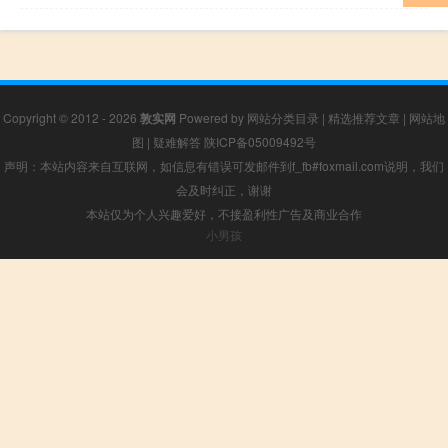
Copyright © 2012 - 2026
敦实网
Powered by
网站分类目录
|
精选推荐文章
|
网站地
图
|
疑难解答
陕ICP备05009492号
声明：本站内容来自互联网，如信息有错误可发邮件到f_fb#foxmail.com说明，我们
会及时纠正，谢谢
本站仅为个人兴趣爱好，不接盈利性广告及商业合作
小男孩