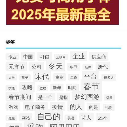
标签
企业
习俗
供应商
中国
专业
互联网
冬天
元宵节
公司
唐代
冬季
品牌
宋代
平台
寓意
工作
很多人
大学
孩子
春节
攻略
新年
时间
技能
敦煌
梦幻西游
春节期间
是一个
是指
汤圆
的人
疫情
电子商务
游戏
的是
礼物
自己的
诗人
还不
网站
英语
红包
采购
阿里巴巴