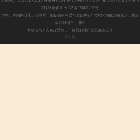
图
|
疑难解答
陕ICP备05009492号
声明：本站内容来自互联网，如信息有错误可发邮件到f_fb#foxmail.com说明，我们
会及时纠正，谢谢
本站仅为个人兴趣爱好，不接盈利性广告及商业合作
小男孩