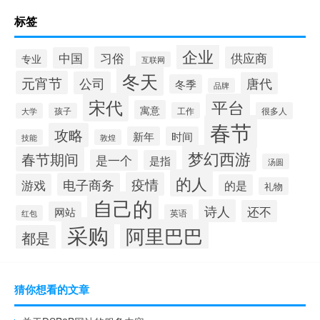
标签
企业
习俗
供应商
中国
专业
互联网
冬天
元宵节
公司
唐代
冬季
品牌
宋代
平台
寓意
工作
很多人
大学
孩子
春节
攻略
新年
时间
技能
敦煌
梦幻西游
春节期间
是一个
是指
汤圆
的人
疫情
电子商务
游戏
的是
礼物
自己的
诗人
还不
网站
英语
红包
采购
阿里巴巴
都是
猜你想看的文章