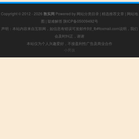
Copyright © 2012 - 2026
敦实网
Powered by
网站分类目录
|
精选推荐文章
|
网站地
图
|
疑难解答
陕ICP备05009492号
声明：本站内容来自互联网，如信息有错误可发邮件到f_fb#foxmail.com说明，我们
会及时纠正，谢谢
本站仅为个人兴趣爱好，不接盈利性广告及商业合作
小男孩