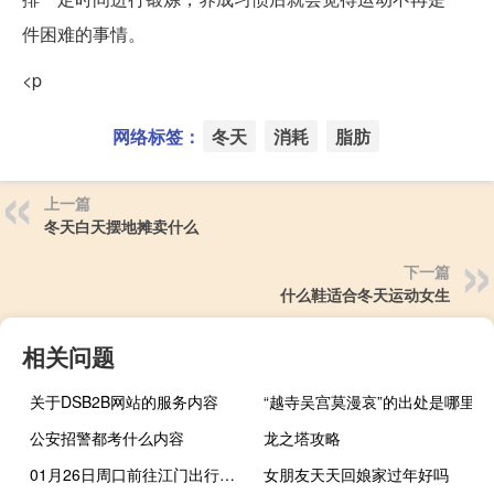
件困难的事情。
<p
网络标签：
冬天
消耗
脂肪
上一篇
冬天白天摆地摊卖什么
下一篇
什么鞋适合冬天运动女生
相关问题
关于DSB2B网站的服务内容
“越寺吴宫莫漫哀”的出处是哪里
公安招警都考什么内容
龙之塔攻略
01月26日周口前往江门出行防疫政策查询-从周口出发到江门的防疫政策
女朋友天天回娘家过年好吗