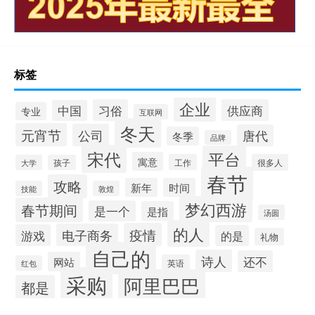
标签
企业
习俗
供应商
中国
专业
互联网
冬天
元宵节
公司
唐代
冬季
品牌
宋代
平台
寓意
工作
很多人
大学
孩子
春节
攻略
新年
时间
技能
敦煌
梦幻西游
春节期间
是一个
是指
汤圆
的人
疫情
电子商务
游戏
的是
礼物
自己的
诗人
还不
网站
英语
红包
采购
阿里巴巴
都是