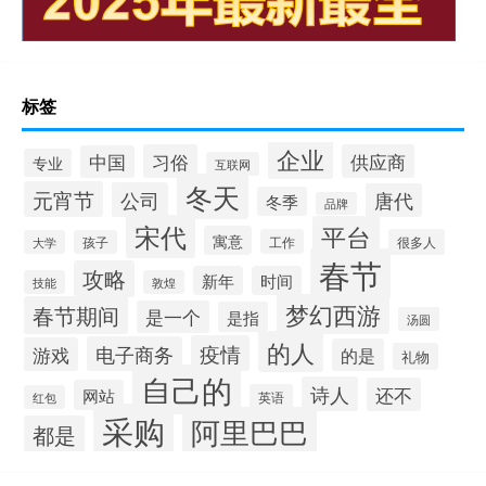
标签
企业
习俗
供应商
中国
专业
互联网
冬天
元宵节
公司
唐代
冬季
品牌
宋代
平台
寓意
工作
很多人
大学
孩子
春节
攻略
新年
时间
技能
敦煌
梦幻西游
春节期间
是一个
是指
汤圆
的人
疫情
电子商务
游戏
的是
礼物
自己的
诗人
还不
网站
英语
红包
采购
阿里巴巴
都是