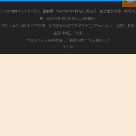
Copyright © 2012 - 2026
敦实网
Powered by
网站分类目录
|
精选推荐文章
|
网站地
图
|
疑难解答
陕ICP备05009492号
声明：本站内容来自互联网，如信息有错误可发邮件到f_fb#foxmail.com说明，我们
会及时纠正，谢谢
本站仅为个人兴趣爱好，不接盈利性广告及商业合作
小男孩