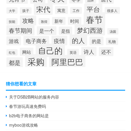
品牌
宋代
平台
寓意
工作
很多人
大学
孩子
春节
攻略
新年
时间
技能
敦煌
梦幻西游
春节期间
是一个
是指
汤圆
的人
疫情
电子商务
游戏
的是
礼物
自己的
诗人
还不
网站
英语
红包
采购
阿里巴巴
都是
猜你想看的文章
关于DSB2B网站的服务内容
春节游玩高速免费吗
b2b电子商务的网站是
myboo游戏攻略