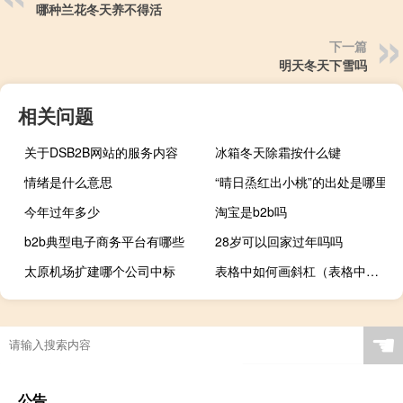
哪种兰花冬天养不得活
下一篇
明天冬天下雪吗
相关问题
关于DSB2B网站的服务内容
冰箱冬天除霜按什么键
情绪是什么意思
“晴日烝红出小桃”的出处是哪里
今年过年多少
淘宝是b2b吗
b2b典型电子商务平台有哪些
28岁可以回家过年吗吗
太原机场扩建哪个公司中标
表格中如何画斜杠（表格中如何画斜线写字）
火影忍者长门鼬vs鸣人（火影忍者长门vs鸣人）
☚
公告