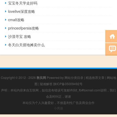
宝宝冬天学走好吗
lovelive深度攻略
cmalt攻略
princeofpersia攻略
沙漠寻宝 攻略
冬天白天摆地摊卖什么
Copyright © 2012 - 2026
敦实网
Powered by
网站分类目录
|
精选推荐文章
|
网站地
图
|
疑难解答
陕ICP备05009492号
声明：本站内容来自互联网，如信息有错误可发邮件到f_fb#foxmail.com说明，我们
会及时纠正，谢谢
本站仅为个人兴趣爱好，不接盈利性广告及商业合作
小男孩