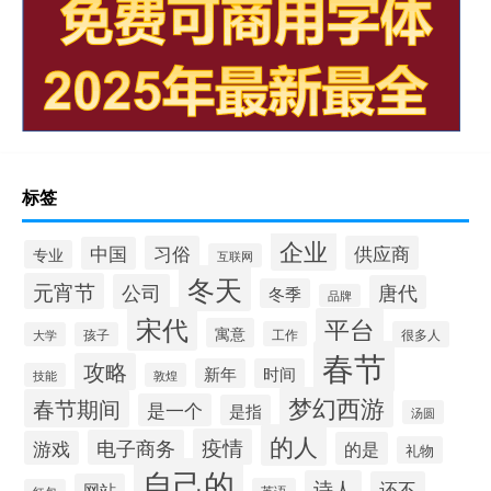
标签
企业
习俗
供应商
中国
专业
互联网
冬天
元宵节
公司
唐代
冬季
品牌
宋代
平台
寓意
工作
很多人
大学
孩子
春节
攻略
新年
时间
技能
敦煌
梦幻西游
春节期间
是一个
是指
汤圆
的人
疫情
电子商务
游戏
的是
礼物
自己的
诗人
还不
网站
英语
红包