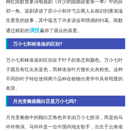
网红陈默曾参演电视剧《许少的隐婚甜妻第一季》中的薛
祁一角。该剧讲述了苏小小和许弋尘两人从相识到逐渐滋
生爱意的故事，其中蕴含了许多误会和情感的纠葛。陈默
演技
通过精彩的
赢得了观众的喜爱。
万小七和林洛洛的区别?
万小七和林洛洛的区别在于叶子的形态和颜色。万小七叶
子圆后有红尖灰蓝色，而林洛洛叶片微长尖灰粉色。这种
不同的叶子特征使得两个品种在植物分类学中具有明显的
差异。
月光变奏曲顾白芷是万小七吗?
月光变奏曲中的顾白芷角色并非由万小七扮演，而是由马
吟吟饰演。马吟吟是一位中国内地女歌手，出生于云南省