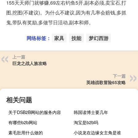
155天天师门就够赚,69左右钓鱼5开,副本必须,卖宝石,打
图,挖图(不建议)。为什么不建议,因为有几率会赔钱,多抓
鬼,带队有奖励,多做节日活动,副本和师。
网络标签：
家具
技能
梦幻西游
上一篇
巨龙之战人族攻略
下一篇
英雄战歌冒险65攻略
相关问题
关于DSB2B网站的服务内容
韩国读博士要几年
有哪些b2b网站
淘宝是b2b吗
素毛肚用什么做的
小说龙在边缘女主角是谁