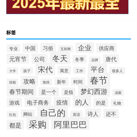
标签
企业
习俗
供应商
中国
专业
互联网
冬天
元宵节
公司
唐代
冬季
品牌
宋代
平台
寓意
工作
很多人
大学
孩子
春节
攻略
新年
时间
技能
敦煌
梦幻西游
春节期间
是一个
是指
汤圆
的人
疫情
电子商务
游戏
的是
礼物
自己的
诗人
还不
网站
英语
红包
采购
阿里巴巴
都是