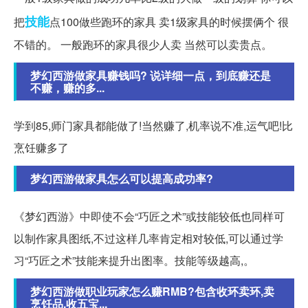
技能
把
点100做些跑环的家具 卖1级家具的时候摆俩个 很
不错的。 一般跑环的家具很少人卖 当然可以卖贵点。
梦幻西游做家具赚钱吗? 说详细一点，到底赚还是
不赚，赚的多...
学到85,师门家具都能做了!当然赚了,机率说不准,运气吧!比
烹饪赚多了
梦幻西游做家具怎么可以提高成功率?
《梦幻西游》中即使不会“巧匠之术”或技能较低也同样可
以制作家具图纸,不过这样几率肯定相对较低,可以通过学
习“巧匠之术”技能来提升出图率。技能等级越高,。
梦幻西游做职业玩家怎么赚RMB?包含收环卖环,卖
烹饪品,收五宝...