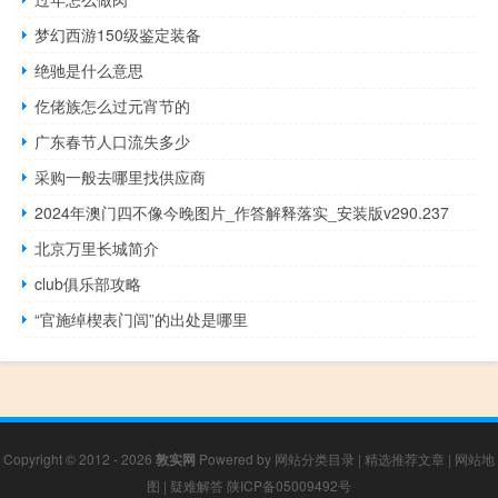
梦幻西游150级鉴定装备
绝驰是什么意思
仡佬族怎么过元宵节的
广东春节人口流失多少
采购一般去哪里找供应商
2024年澳门四不像今晚图片_作答解释落实_安装版v290.237
北京万里长城简介
club俱乐部攻略
“官施绰楔表门闾”的出处是哪里
Copyright © 2012 - 2026
敦实网
Powered by
网站分类目录
|
精选推荐文章
|
网站地
图
|
疑难解答
陕ICP备05009492号