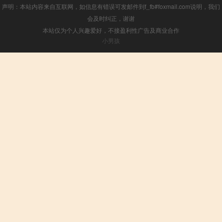
声明：本站内容来自互联网，如信息有错误可发邮件到f_fb#foxmail.com说明，我们
会及时纠正，谢谢
本站仅为个人兴趣爱好，不接盈利性广告及商业合作
小男孩