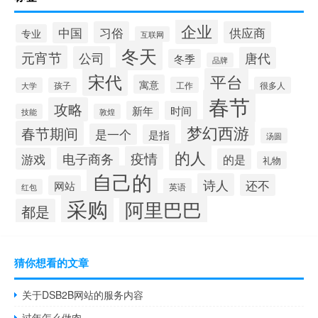
企业
习俗
供应商
中国
专业
互联网
冬天
元宵节
公司
唐代
冬季
品牌
宋代
平台
寓意
工作
很多人
大学
孩子
春节
攻略
新年
时间
技能
敦煌
梦幻西游
春节期间
是一个
是指
汤圆
的人
疫情
电子商务
游戏
的是
礼物
自己的
诗人
还不
网站
英语
红包
采购
阿里巴巴
都是
猜你想看的文章
关于DSB2B网站的服务内容
过年怎么做肉