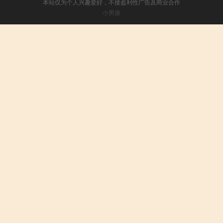
本站仅为个人兴趣爱好，不接盈利性广告及商业合作
小男孩