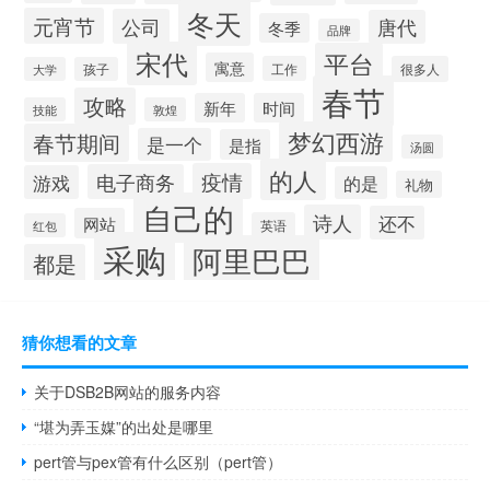
冬天
元宵节
公司
唐代
冬季
品牌
宋代
平台
寓意
工作
很多人
大学
孩子
春节
攻略
新年
时间
技能
敦煌
梦幻西游
春节期间
是一个
是指
汤圆
的人
疫情
电子商务
游戏
的是
礼物
自己的
诗人
还不
网站
英语
红包
采购
阿里巴巴
都是
猜你想看的文章
关于DSB2B网站的服务内容
“堪为弄玉媒”的出处是哪里
pert管与pex管有什么区别（pert管）