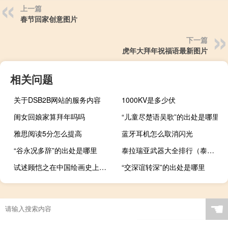
上一篇
春节回家创意图片
下一篇
虎年大拜年祝福语最新图片
相关问题
关于DSB2B网站的服务内容
1000KV是多少伏
闺女回娘家算拜年吗吗
“儿童尽楚语吴歌”的出处是哪里
雅思阅读5分怎么提高
蓝牙耳机怎么取消闪光
“谷永况多辞”的出处是哪里
泰拉瑞亚武器大全排行（泰拉瑞亚武器大全）
试述顾恺之在中国绘画史上的地位
“交深谊转深”的出处是哪里
☚