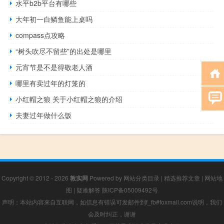
水平b2b平台有哪些
大年初一白鳞鱼能上桌吗
compass点攻略
“树头吹尽不留些”的出处是哪里
元宵节是不是得敬老人酒
哪里有卖过年的灯笼的
小红帽之狼 关于小红帽之狼的介绍
夫妻过年做什么饭
Copyright © 2012 - 2026
敦实网
Powered by
网站分类目录
|
精选推荐文章
|
网站地
图
|
疑难解答
陕ICP备05009492号
声明：本站内容来自互联网，如信息有错误可发邮件到f_fb#foxmail.com说明，我们
会及时纠正，谢谢