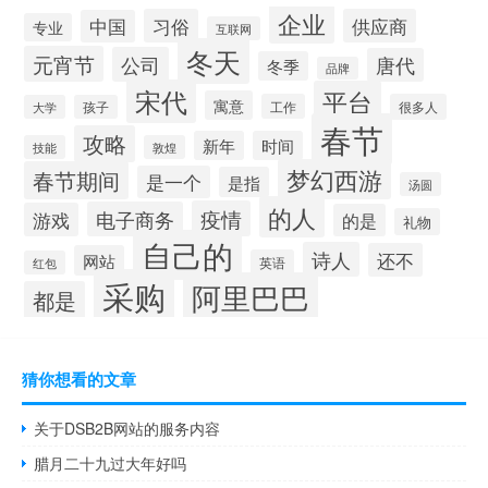
企业
习俗
供应商
中国
专业
互联网
冬天
元宵节
公司
唐代
冬季
品牌
宋代
平台
寓意
工作
很多人
大学
孩子
春节
攻略
新年
时间
技能
敦煌
梦幻西游
春节期间
是一个
是指
汤圆
的人
疫情
电子商务
游戏
的是
礼物
自己的
诗人
还不
网站
英语
红包
采购
阿里巴巴
都是
猜你想看的文章
关于DSB2B网站的服务内容
腊月二十九过大年好吗