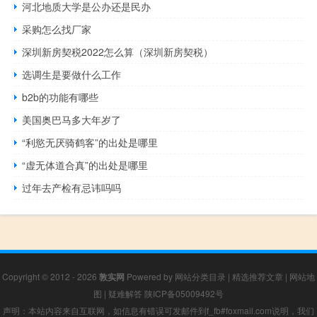
河北地质大学是公办还是民办
采购怎么找厂家
深圳新房契税2022怎么算（深圳新房契税）
选调生是要做什么工作
b2b的功能有哪些
美国奥巴马多大年岁了
“利慾无厌骑鹤客”的出处是哪里
“虚无体道合真”的出处是哪里
过年去产检有忌讳吗吗
Copyright © 2012 - 2026
敦实网
Powered by
网站分类目录
|
精选推荐文章
|
网站地
图
|
疑难解答
陕ICP备05009492号
声明：本站内容来自互联网，如信息有错误可发邮件到f_fb#foxmail.com说明，我们