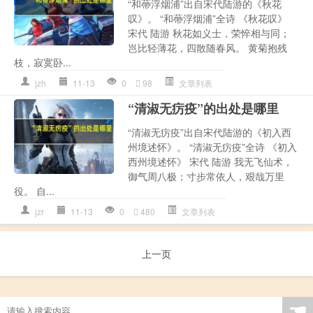
“和蔕浮烟浦”出自宋代陆游的《秋花
叹》。 “和蔕浮烟浦”全诗 《秋花叹》
宋代 陆游 秋花如义士，荣悴相与同；
岂比轻薄花，四散随春风。 黄菊抱残
枝，寂寞卧...
jzh
11-13
0
98
文章列表
“清淑无疠疫”的出处是哪里
“清淑无疠疫”出自宋代陆游的《初入西
州境述怀》。 “清淑无疠疫”全诗 《初入
西州境述怀》 宋代 陆游 我无飞仙术，
御气周八极；寸步常依人，艰哉万里
役。 自...
jzr
11-13
0
480
文章列表
上一页
☚