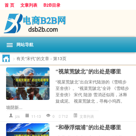
首 页
文章列表
B2B目录
网站导航
>
有关“宋代”的文章
- 第13页
“视菜荒陂北”的出处是哪里
“视菜荒陂北”出自宋代陆游的《雪晴步
至舍傍》。 “视菜荒陂北”全诗 《雪晴步
至舍傍》 宋代 陆游 雪消还似雨，冰释
旋成泥。 视菜荒陂北，寻梅小坞西。
墙阴新...
jzs
11-13
0
712
文章列表
“和蔕浮烟浦”的出处是哪里