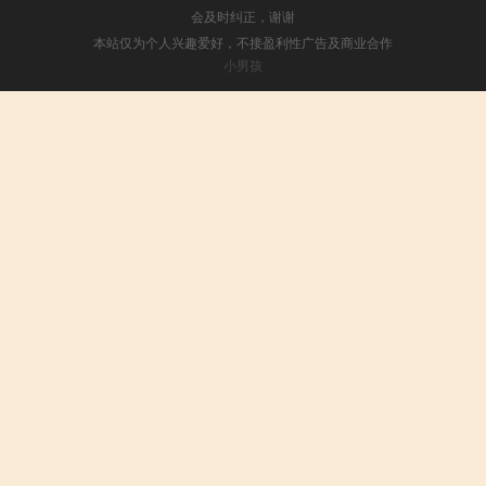
会及时纠正，谢谢
本站仅为个人兴趣爱好，不接盈利性广告及商业合作
小男孩