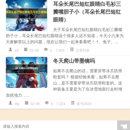
耳朵长尾巴短红眼睛白毛衫三
瓣嘴胆子小（耳朵长尾巴短红
眼睛）
关于耳朵长尾巴短红眼睛白毛衫三瓣嘴
胆子小，耳朵长尾巴短红眼睛这个很多人还不知道，今天小六来为
大家解答以上的问题，现在让我们一起来看看吧！ 1、兔子。...
ed
03-09
0
905
文章列表
冬天爬山带墨镜吗
如果不去爬山的话，需要穿带冰爪防滑
鞋套吗？ 根据经验来看，如果不去爬
山，是不需要穿带冰爪防滑鞋套的。这
种装备主要是为了在冰雪地面行走时增
加抓地力，...
dtp
02-06
0
224
春节2024
☚