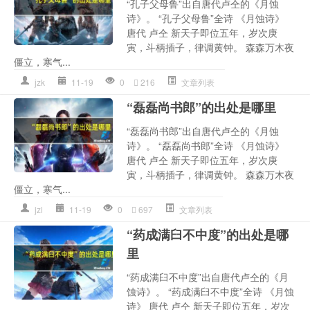
“孔子父母鲁”出自唐代卢仝的《月蚀
诗》。 “孔子父母鲁”全诗 《月蚀诗》
唐代 卢仝 新天子即位五年，岁次庚
寅，斗柄插子，律调黄钟。 森森万木夜
僵立，寒气...
jzk
11-19
0
216
文章列表
“磊磊尚书郎”的出处是哪里
“磊磊尚书郎”出自唐代卢仝的《月蚀
诗》。 “磊磊尚书郎”全诗 《月蚀诗》
唐代 卢仝 新天子即位五年，岁次庚
寅，斗柄插子，律调黄钟。 森森万木夜
僵立，寒气...
jzl
11-19
0
697
文章列表
“药成满臼不中度”的出处是哪
里
“药成满臼不中度”出自唐代卢仝的《月
蚀诗》。 “药成满臼不中度”全诗 《月蚀
诗》 唐代 卢仝 新天子即位五年，岁次