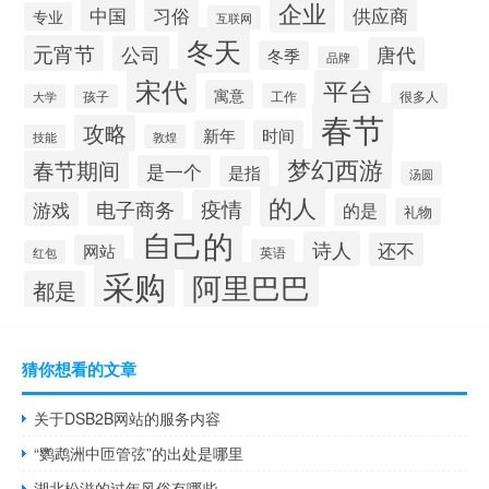
企业
习俗
供应商
中国
专业
互联网
冬天
元宵节
公司
唐代
冬季
品牌
宋代
平台
寓意
工作
很多人
大学
孩子
春节
攻略
新年
时间
技能
敦煌
梦幻西游
春节期间
是一个
是指
汤圆
的人
疫情
电子商务
游戏
的是
礼物
自己的
诗人
还不
网站
英语
红包
采购
阿里巴巴
都是
猜你想看的文章
关于DSB2B网站的服务内容
“鹦鹉洲中匝管弦”的出处是哪里
湖北松滋的过年风俗有哪些