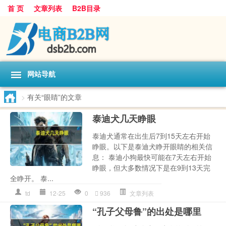
首 页
文章列表
B2B目录
网站导航
>
有关“眼睛”的文章
泰迪犬几天睁眼
泰迪犬通常在出生后7到15天左右开始
睁眼。以下是泰迪犬睁开眼睛的相关信
息： 泰迪小狗最快可能在7天左右开始
睁眼，但大多数情况下是在9到13天完
全睁开。 泰...
td
12-25
0
936
文章列表
“孔子父母鲁”的出处是哪里