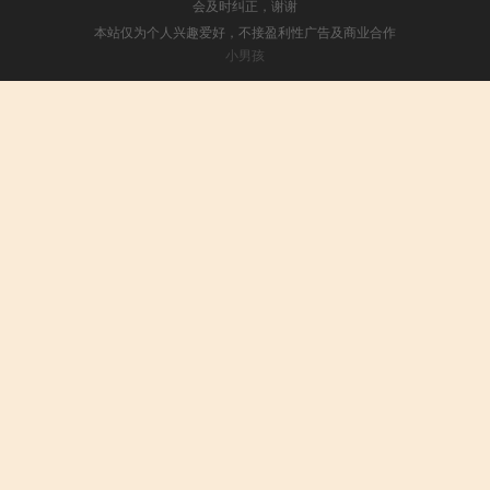
会及时纠正，谢谢
本站仅为个人兴趣爱好，不接盈利性广告及商业合作
小男孩