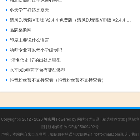
冬天学车好还是夏天
清风DJ无限V币版 V2.4.4 免费版（清风DJ无限V币版 V2.4.4 免费版功能简介）
品牌采购网
印度主要说什么语言
幼师专业可以考小学编制吗
“清名信史书”的出处是哪里
水平b2b电商平台有哪些类型
抖音粉丝暂不支持查看（抖音粉丝暂不支持查看）
Copyright © 2012 - 2026
敦实网
Powered by
网站分类目录
|
精选推荐文章
|
网站地
图
|
疑难解答
陕ICP备05009492号
声明：本站内容来自互联网，如信息有错误可发邮件到f_fb#foxmail.com说明，我们