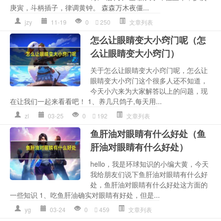
庚寅，斗柄插子，律调黄钟。 森森万木夜僵...
jzy
11-19
0
250
文章列表
怎么让眼睛变大小窍门呢（怎
么让眼睛变大小窍门）
关于怎么让眼睛变大小窍门呢，怎么让
眼睛变大小窍门这个很多人还不知道，
今天小六来为大家解答以上的问题，现
在让我们一起来看看吧！ 1、养几只鸽子,每天用...
zl
03-25
0
192
文章列表
鱼肝油对眼睛有什么好处（鱼
肝油对眼睛有什么好处）
hello，我是环球知识的小编大黄，今天
我给朋友们说下鱼肝油对眼睛有什么好
处，鱼肝油对眼睛有什么好处这方面的
一些知识 1、吃鱼肝油确实对眼睛有好处，但是...
yg
03-24
0
459
文章列表