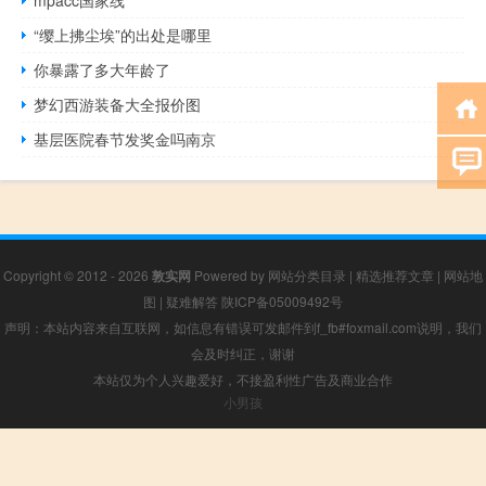
“缨上拂尘埃”的出处是哪里
你暴露了多大年龄了
梦幻西游装备大全报价图
基层医院春节发奖金吗南京
Copyright © 2012 - 2026
敦实网
Powered by
网站分类目录
|
精选推荐文章
|
网站地
图
|
疑难解答
陕ICP备05009492号
声明：本站内容来自互联网，如信息有错误可发邮件到f_fb#foxmail.com说明，我们
会及时纠正，谢谢
本站仅为个人兴趣爱好，不接盈利性广告及商业合作
小男孩