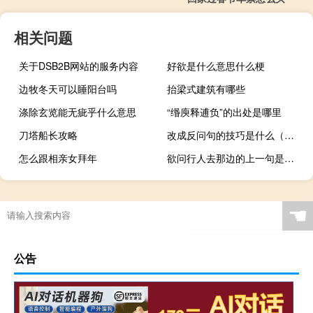
相关问题
关于DSB2B网站的服务内容
好欲是什么意思什么梗
边牧冬天可以睡阳台吗
抬梁式建筑有哪些
涤除玄览能无疵乎什么意思
“缗庾释逋负”的出处是哪里
刀塔船长攻略
改成反问句的技巧是什么（改成）
怎么跟相亲女拜年
欲问行人去那边的上一句是什么
“物理废兴有往复”的出处是哪里
☚
公告