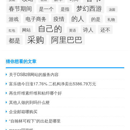
梦幻西游
春节期间
是一个
是指
汤圆
的人
疫情
电子商务
游戏
的是
礼物
自己的
诗人
还不
网站
英语
红包
采购
阿里巴巴
都是
猜你想看的文章
关于DSB2B网站的服务内容
富乐德今日涨17.76% 二机构净卖出5386.79万元
再生纤维素纤维和粘纤哪个好
其他人做的到吗什么梗
企业邮箱哪购买
“自翰林可程下”的出处是哪里
mpacc国家线