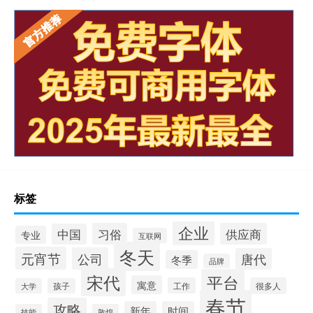
标签
企业
习俗
供应商
中国
专业
互联网
冬天
元宵节
公司
唐代
冬季
品牌
宋代
平台
寓意
工作
很多人
大学
孩子
春节
攻略
新年
时间
技能
敦煌