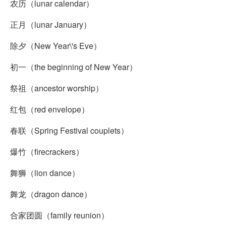
农历（lunar calendar）
正月（lunar January）
除夕（New Year\'s Eve）
初一（the beginning of New Year）
祭祖（ancestor worship）
红包（red envelope）
春联（Spring Festival couplets）
爆竹（firecrackers）
舞狮（lion dance）
舞龙（dragon dance）
合家团圆（family reunion）