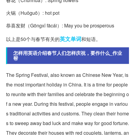
春花（Chūnhuā）: Spring flowers
火锅（Huǒguō）: hot pot
恭喜发财（Gōngxǐ fācái）: May you be prosperous
英文单词
以上是50个与春节有关的
和短语。
怎样用英语介绍春节人们怎样庆祝，要作什么_作业
帮
The Spring Festival, also known as Chinese New Year, is
the most important holiday in China. It is a time for people
to reunite with their families and celebrate the beginning o
f a new year. During this festival, people engage in variou
s traditional activities and customs. They clean their home
s to sweep away bad luck and make way for good fortune.
They decorate their houses with red couplets, lanterns, an