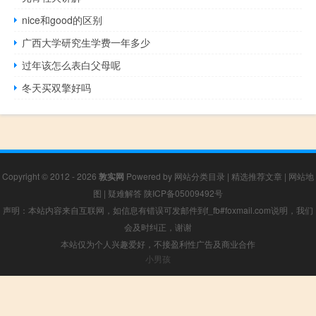
nice和good的区别
广西大学研究生学费一年多少
过年该怎么表白父母呢
冬天买双擎好吗
Copyright © 2012 - 2026
敦实网
Powered by
网站分类目录
|
精选推荐文章
|
网站地
图
|
疑难解答
陕ICP备05009492号
声明：本站内容来自互联网，如信息有错误可发邮件到f_fb#foxmail.com说明，我们
会及时纠正，谢谢
本站仅为个人兴趣爱好，不接盈利性广告及商业合作
小男孩