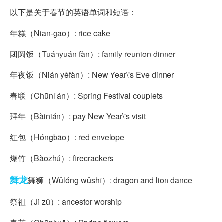
以下是关于春节的英语单词和短语：
年糕（Nian-gao）: rice cake
团圆饭（Tuányuán fàn）: family reunion dinner
年夜饭（Nián yèfàn）: New Year\'s Eve dinner
春联（Chūnlián）: Spring Festival couplets
拜年（Bàinián）: pay New Year\'s visit
红包（Hóngbāo）: red envelope
爆竹（Bàozhú）: firecrackers
舞龙
舞狮（Wǔlóng wǔshī）: dragon and lion dance
祭祖（Jì zǔ）: ancestor worship