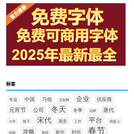
标签
企业
习俗
供应商
中国
专业
互联网
冬天
元宵节
公司
唐代
冬季
品牌
宋代
平台
寓意
工作
很多人
大学
孩子
春节
攻略
新年
时间
技能
敦煌