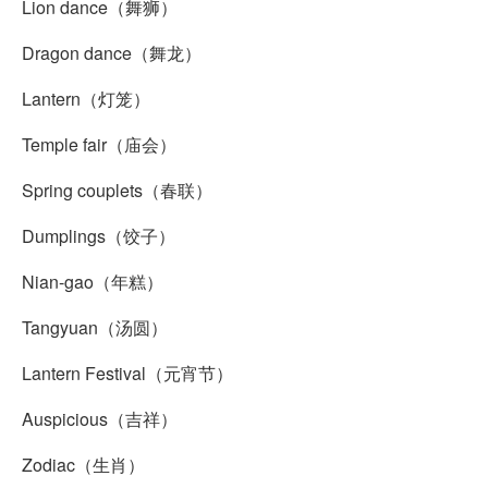
Lion dance（舞狮）
Dragon dance（舞龙）
Lantern（灯笼）
Temple fair（庙会）
Spring couplets（春联）
Dumplings（饺子）
Nian-gao（年糕）
Tangyuan（汤圆）
Lantern Festival（元宵节）
Auspicious（吉祥）
Zodiac（生肖）