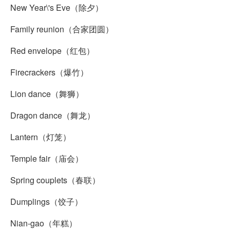
New Year\'s Eve（除夕）
Family reunion（合家团圆）
Red envelope（红包）
Firecrackers（爆竹）
Lion dance（舞狮）
Dragon dance（舞龙）
Lantern（灯笼）
Temple fair（庙会）
Spring couplets（春联）
Dumplings（饺子）
Nian-gao（年糕）