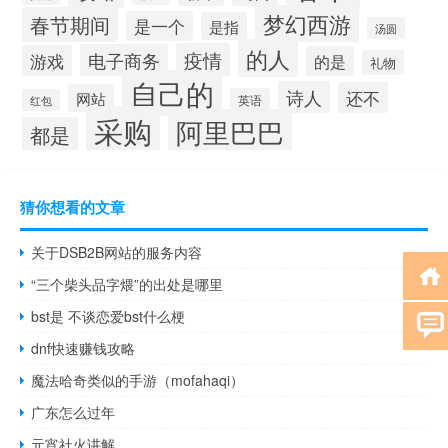
梦幻西游
春节期间
是一个
是指
汤圆
的人
疫情
电子商务
游戏
的是
礼物
自己的
诗人
还不
网站
英语
红包
采购
阿里巴巴
都是
猜你想看的文章
关于DSB2B网站的服务内容
“三个柴头品字煨”的出处是哪里
bst是 不谈恋爱bst什么梗
dnf快速赚钱攻略
魔法哈奇类似的手游（mofahaqi）
广东怎么过年
元宵社火讲解