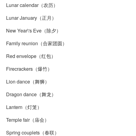
Lunar calendar（农历）
Lunar January（正月）
New Year\'s Eve（除夕）
Family reunion（合家团圆）
Red envelope（红包）
Firecrackers（爆竹）
Lion dance（舞狮）
Dragon dance（舞龙）
Lantern（灯笼）
Temple fair（庙会）
Spring couplets（春联）