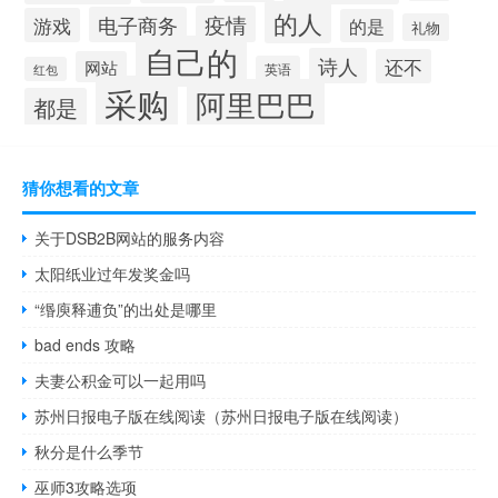
的人
疫情
电子商务
游戏
的是
礼物
自己的
诗人
还不
网站
英语
红包
采购
阿里巴巴
都是
猜你想看的文章
关于DSB2B网站的服务内容
太阳纸业过年发奖金吗
“缗庾释逋负”的出处是哪里
bad ends 攻略
夫妻公积金可以一起用吗
苏州日报电子版在线阅读（苏州日报电子版在线阅读）
秋分是什么季节
巫师3攻略选项