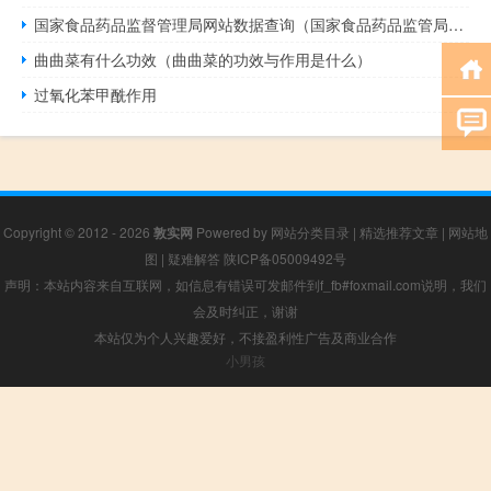
国家食品药品监督管理局网站数据查询（国家食品药品监管局官网数据查询官网）
曲曲菜有什么功效（曲曲菜的功效与作用是什么）
过氧化苯甲酰作用
Copyright © 2012 - 2026
敦实网
Powered by
网站分类目录
|
精选推荐文章
|
网站地
图
|
疑难解答
陕ICP备05009492号
声明：本站内容来自互联网，如信息有错误可发邮件到f_fb#foxmail.com说明，我们
会及时纠正，谢谢
本站仅为个人兴趣爱好，不接盈利性广告及商业合作
小男孩