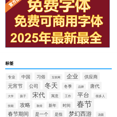
标签
企业
习俗
供应商
中国
专业
互联网
冬天
元宵节
公司
唐代
冬季
品牌
宋代
平台
寓意
工作
很多人
大学
孩子
春节
攻略
新年
时间
技能
敦煌
梦幻西游
春节期间
是一个
是指
汤圆