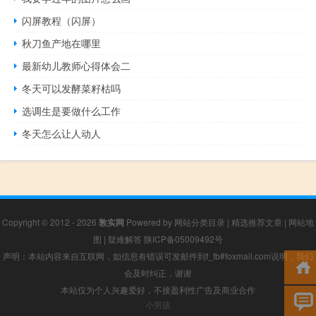
闪屏教程（闪屏）
秋刀鱼产地在哪里
最新幼儿教师心得体会二
冬天可以发酵菜籽枯吗
选调生是要做什么工作
冬天怎么让人动人
Copyright © 2012 - 2026
敦实网
Powered by
网站分类目录
|
精选推荐文章
|
网站地
图
|
疑难解答
陕ICP备05009492号
声明：本站内容来自互联网，如信息有错误可发邮件到f_fb#foxmail.com说明，我们
会及时纠正，谢谢
本站仅为个人兴趣爱好，不接盈利性广告及商业合作
小男孩