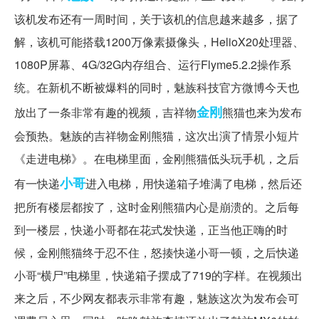
该机发布还有一周时间，关于该机的信息越来越多，据了
解，该机可能搭载1200万像素摄像头，HelioX20处理器、
1080P屏幕、4G/32G内存组合、运行Flyme5.2.2操作系
统。在新机不断被爆料的同时，魅族科技官方微博今天也
金刚
放出了一条非常有趣的视频，吉祥物
熊猫也来为发布
会预热。魅族的吉祥物金刚熊猫，这次出演了情景小短片
《走进电梯》。在电梯里面，金刚熊猫低头玩手机，之后
小哥
有一快递
进入电梯，用快递箱子堆满了电梯，然后还
把所有楼层都按了，这时金刚熊猫内心是崩溃的。之后每
到一楼层，快递小哥都在花式发快递，正当他正嗨的时
候，金刚熊猫终于忍不住，怒揍快递小哥一顿，之后快递
小哥“横尸”电梯里，快递箱子摆成了719的字样。在视频出
来之后，不少网友都表示非常有趣，魅族这次为发布会可