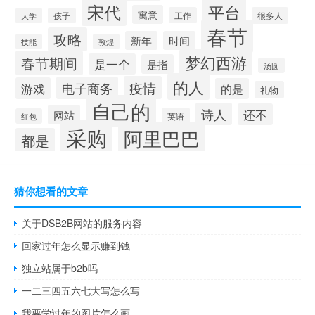
宋代
平台
寓意
工作
很多人
大学
孩子
春节
攻略
新年
时间
技能
敦煌
梦幻西游
春节期间
是一个
是指
汤圆
的人
疫情
电子商务
游戏
的是
礼物
自己的
诗人
还不
网站
英语
红包
采购
阿里巴巴
都是
猜你想看的文章
关于DSB2B网站的服务内容
回家过年怎么显示赚到钱
独立站属于b2b吗
一二三四五六七大写怎么写
我要学过年的图片怎么画