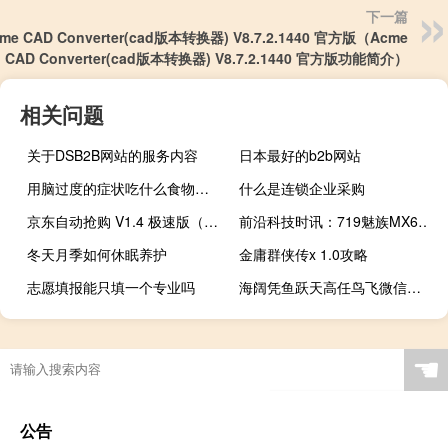
下一篇
me CAD Converter(cad版本转换器) V8.7.2.1440 官方版（Acme
CAD Converter(cad版本转换器) V8.7.2.1440 官方版功能简介）
相关问题
关于DSB2B网站的服务内容
日本最好的b2b网站
用脑过度的症状吃什么食物好（用脑过度的症状）
什么是连锁企业采购
京东自动抢购 V1.4 极速版（京东自动抢购 V1.4 极速版功能简介）
前沿科技时讯：719魅族MX6发布会：金刚熊猫暴打快递小哥
冬天月季如何休眠养护
金庸群侠传x 1.0攻略
志愿填报能只填一个专业吗
海阔凭鱼跃天高任鸟飞微信头像（海阔凭鱼跃天高任鸟飞全诗）
沐心什么意思
☚
公告