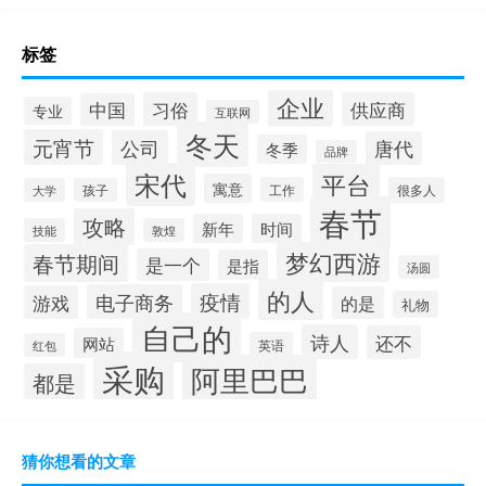
标签
企业
习俗
供应商
中国
专业
互联网
冬天
元宵节
公司
唐代
冬季
品牌
宋代
平台
寓意
工作
很多人
大学
孩子
春节
攻略
新年
时间
技能
敦煌
梦幻西游
春节期间
是一个
是指
汤圆
的人
疫情
电子商务
游戏
的是
礼物
自己的
诗人
还不
网站
英语
红包
采购
阿里巴巴
都是
猜你想看的文章