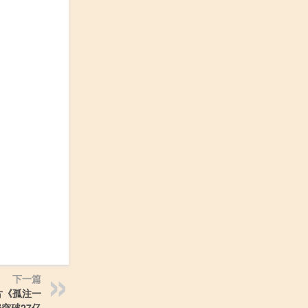
下一篇
片《孤注一
突破27亿