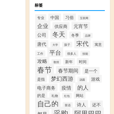
标签
习俗
中国
专业
互联网
企业
元宵节
供应商
冬天
公司
冬季
品牌
宋代
唐代
寓意
大学
孩子
平台
工作
很多人
技能
攻略
新年
时间
敦煌
春节
春节期间
是一个
梦幻西游
游戏
是指
汤圆
的人
疫情
电子商务
的是
网站
礼物
红包
自己的
诗人
还不
英语
采购
阿里巴巴
都是