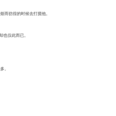
麻烦而彷徨的时候去打搅他。
却也仅此而已。
许多。