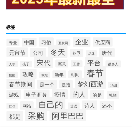
标签
企业
习俗
供应商
中国
专业
互联网
冬天
元宵节
公司
唐代
冬季
品牌
宋代
平台
寓意
工作
很多人
大学
孩子
春节
攻略
新年
时间
技能
敦煌
梦幻西游
春节期间
是一个
是指
汤圆
的人
疫情
电子商务
游戏
的是
礼物
自己的
诗人
还不
网站
英语
红包
采购
阿里巴巴
都是