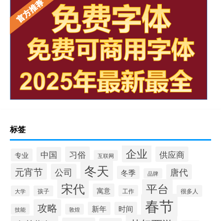
标签
企业
习俗
供应商
中国
专业
互联网
冬天
元宵节
公司
唐代
冬季
品牌
宋代
平台
寓意
工作
很多人
大学
孩子
春节
攻略
新年
时间
技能
敦煌