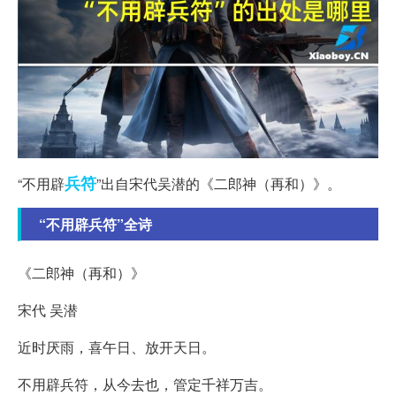
兵符
“不用辟
”出自宋代吴潜的《二郎神（再和）》。
“不用辟兵符”全诗
《二郎神（再和）》
宋代 吴潜
近时厌雨，喜午日、放开天日。
不用辟兵符，从今去也，管定千祥万吉。