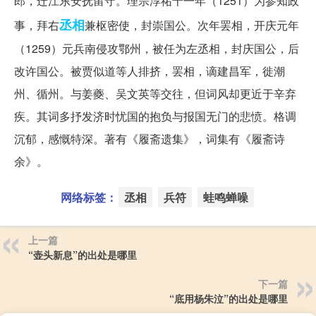
郎，迁江东安抚留守。理宗淳祐十一年（1251）为参知政
丞相
事，拜右
兼枢密使，封崇国公。次年罢相，开庆元年
（1259）元兵南侵攻鄂州，被任为左丞相，封庆国公，后
改许国公。被贾似道等人排挤，罢相，谪建昌军，徙潮
州、循州。与姜夔、吴文英等交往，但词风却更近于辛弃
疾。其词多抒发济时忧国的抱负与报国无门的悲愤。格调
沉郁，感慨特深。著有《履斋遗集》，词集有《履斋诗
余》。
网络标签：
丞相
兵符
蛙鸣蝉噪
上一篇
“壶头新息”的出处是哪里
下一篇
“底用杨朱泣”的出处是哪里