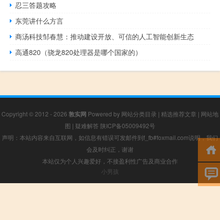
忍三答题攻略
东莞讲什么方言
商汤科技邹春慧：推动建设开放、可信的人工智能创新生态
高通820（骁龙820处理器是哪个国家的）
Copyright © 2012 - 2026
敦实网
Powered by
网站分类目录
|
精选推荐文章
|
网站地
图
|
疑难解答
陕ICP备05009492号
声明：本站内容来自互联网，如信息有错误可发邮件到f_fb#foxmail.com说明，我们
会及时纠正，谢谢
本站仅为个人兴趣爱好，不接盈利性广告及商业合作
小男孩