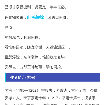
已报甘泉新捷到，况更是、年丰堪必。
蛙鸣蝉噪
任景物换来，
，耳边口煎唧。
洋溢。
尽教愿乞，兵厨闲秩。
看恰好园池，随宜亭榭，人道瀛洲压一。
且恁浮沈，奈何衰悴，惟怕牧之名毕。
安得去，占却三神绝顶，瑞芝同拾。
作者简介(吴潜)
吴潜（1195—1262） 字毅夫，号履斋，宣州宁国（今属
安徽）人。宁宗嘉定十年（1217）举进士第一，授承事