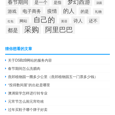
梦幻西游
春节期间
是一个
是指
汤圆
的人
疫情
电子商务
游戏
的是
礼物
自己的
诗人
还不
网站
英语
红包
采购
阿里巴巴
都是
猜你想看的文章
关于DSB2B网站的服务内容
春节期间怎么洗腊肉
燕郊植物园一圈多少公里（燕郊植物园五一门票多少钱）
“投得数间屋”的出处是哪里
澳洲留学怎样进行转专业
元宵节怎么闹元宵吃啥
过年买鞋子哪个牌子好卖