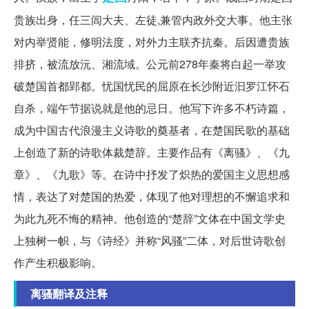
贵族出身，任三闾大夫、左徒,兼管内政外交大事。他主张
对内举贤能，修明法度，对外力主联齐抗秦。后因遭贵族
排挤，被流放沅、湘流域。公元前278年秦将白起一举攻
破楚国首都郢都。忧国忧民的屈原在长沙附近汩罗江怀石
自杀，端午节据说就是他的忌日。他写下许多不朽诗篇，
成为中国古代浪漫主义诗歌的奠基者，在楚国民歌的基础
上创造了新的诗歌体裁楚辞。主要作品有《离骚》、《九
章》、《九歌》等。在诗中抒发了炽热的爱国主义思想感
情，表达了对楚国的热爱，体现了他对理想的不懈追求和
为此九死不悔的精神。他创造的“楚辞”文体在中国文学史
上独树一帜，与《诗经》并称“风骚”二体，对后世诗歌创
作产生积极影响。
离骚翻译及注释