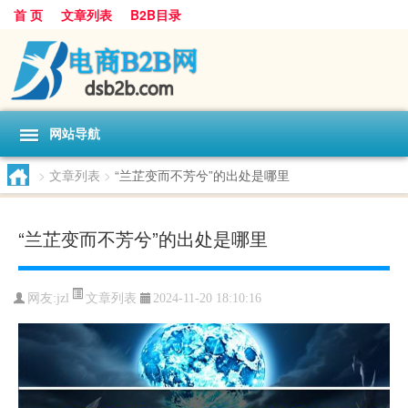
首 页
文章列表
B2B目录
网站导航
>
文章列表
>
“兰芷变而不芳兮”的出处是哪里
“兰芷变而不芳兮”的出处是哪里
文章列表
网友:
jzl
2024-11-20 18:10:16