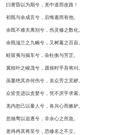
曰黄昏以为期兮，羌中道而改路！
初既与余成言兮，后悔遁而有他。
余既不难夫离别兮，伤灵修之数化。
余既滋兰之九畹兮，又树蕙之百亩。
畦留夷与揭车兮，杂杜衡与芳芷。
冀枝叶之峻茂兮，愿俟时乎吾将刈。
虽萎绝其亦何伤兮，哀众芳之芜秽。
众皆竞进以贪婪兮，凭不厌乎求索。
羌内恕己以量人兮，各兴心而嫉妒。
忽驰骛以追逐兮，非余心之所急。
老冉冉其将至兮，恐修名之不立。