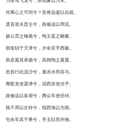
为余驾飞龙兮，杂瑶象以为车。
何离心之可同兮？吾将远逝以自疏。
邅吾道夫昆仑兮，路修远以周流。
扬云霓之晻蔼兮，鸣玉鸾之啾啾。
朝发轫于天津兮，夕余至乎西极。
凤皇翼其承旗兮，高翱翔之翼翼。
忽吾行此流沙兮，遵赤水而容与。
麾蛟龙使梁津兮，诏西皇使涉予。
路修远以多艰兮，腾众车使径待。
路不周以左转兮，指西海以为期。
屯余车其千乘兮，齐玉轪而并驰。