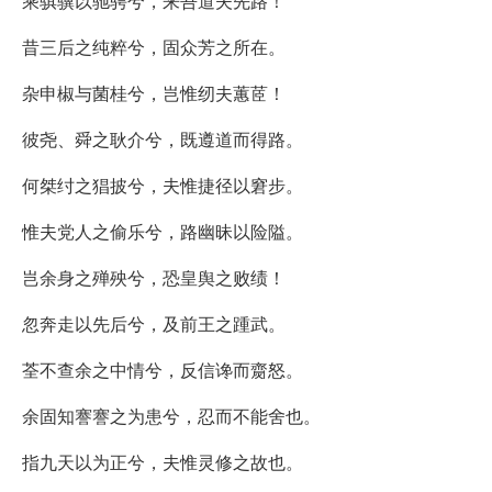
乘骐骥以驰骋兮，来吾道夫先路！
昔三后之纯粹兮，固众芳之所在。
杂申椒与菌桂兮，岂惟纫夫蕙茝！
彼尧、舜之耿介兮，既遵道而得路。
何桀纣之猖披兮，夫惟捷径以窘步。
惟夫党人之偷乐兮，路幽昧以险隘。
岂余身之殚殃兮，恐皇舆之败绩！
忽奔走以先后兮，及前王之踵武。
荃不查余之中情兮，反信谗而齌怒。
余固知謇謇之为患兮，忍而不能舍也。
指九天以为正兮，夫惟灵修之故也。