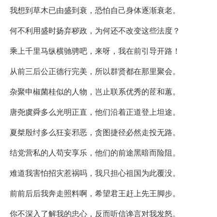
我想到草木已由盛到衰，恐怕自己身体逐渐衰老。
何不利用盛时扬弃秽政，为何还不改变这些法度？
乘上千里马纵横驰骋吧，来呀，我在前引导开路！
从前三后公正德行完美，所以群贤都在那里聚会。
杂聚申椒菌桂似的人物，岂止联系优秀的茝和蕙。
唐尧虞舜多么光明正直，他们沿着正道登上坦途。
夏桀殷纣多么狂妄邪恶，贪图捷径必然走投无路。
结党营私的人苟安享乐，他们的前途黑暗而险阻。
难道我害怕招灾惹祸吗，我只担心祖国为此覆没。
前前后后我奔走照料啊，希望君王赶上先王脚步。
你不深入了解我的忠心，反而听信谗言对我发怒。