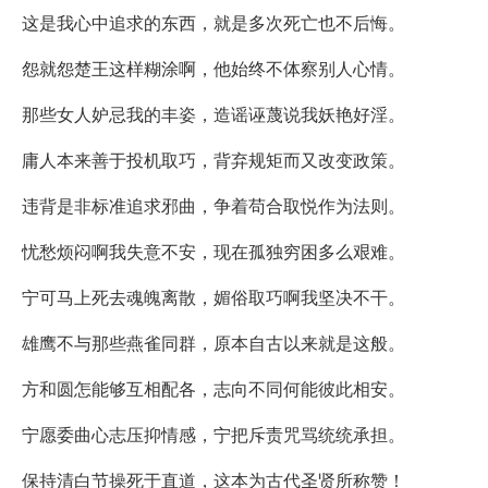
这是我心中追求的东西，就是多次死亡也不后悔。
怨就怨楚王这样糊涂啊，他始终不体察别人心情。
那些女人妒忌我的丰姿，造谣诬蔑说我妖艳好淫。
庸人本来善于投机取巧，背弃规矩而又改变政策。
违背是非标准追求邪曲，争着苟合取悦作为法则。
忧愁烦闷啊我失意不安，现在孤独穷困多么艰难。
宁可马上死去魂魄离散，媚俗取巧啊我坚决不干。
雄鹰不与那些燕雀同群，原本自古以来就是这般。
方和圆怎能够互相配各，志向不同何能彼此相安。
宁愿委曲心志压抑情感，宁把斥责咒骂统统承担。
保持清白节操死于直道，这本为古代圣贤所称赞！