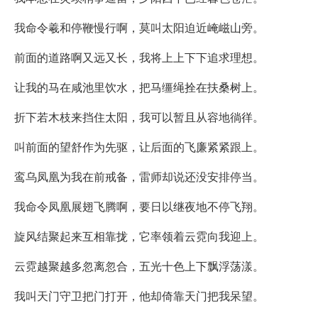
我命令羲和停鞭慢行啊，莫叫太阳迫近崦嵫山旁。
前面的道路啊又远又长，我将上上下下追求理想。
让我的马在咸池里饮水，把马缰绳拴在扶桑树上。
折下若木枝来挡住太阳，我可以暂且从容地徜徉。
叫前面的望舒作为先驱，让后面的飞廉紧紧跟上。
鸾乌凤凰为我在前戒备，雷师却说还没安排停当。
我命令凤凰展翅飞腾啊，要日以继夜地不停飞翔。
旋风结聚起来互相靠拢，它率领着云霓向我迎上。
云霓越聚越多忽离忽合，五光十色上下飘浮荡漾。
我叫天门守卫把门打开，他却倚靠天门把我呆望。