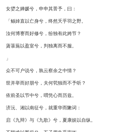
女嬃之婵媛兮，申申其詈予，曰：
「鲧婞直以亡身兮，终然夭乎羽之野。
汝何博謇而好修兮，纷独有此姱节？
薋菉葹以盈室兮，判独离而不服。
」
众不可户说兮，孰云察余之中情？
世并举而好朋兮，夫何茕独而不予听？
依前圣以节中兮，喟凭心而历兹。
济沅、湘以南征兮，就重华而敶词：
启《九辩》与《九歌》兮，夏康娱以自纵。