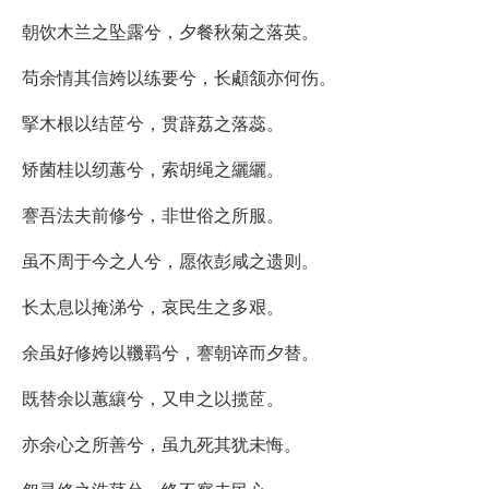
朝饮木兰之坠露兮，夕餐秋菊之落英。
苟余情其信姱以练要兮，长顑颔亦何伤。
掔木根以结茝兮，贯薜荔之落蕊。
矫菌桂以纫蕙兮，索胡绳之纚纚。
謇吾法夫前修兮，非世俗之所服。
虽不周于今之人兮，愿依彭咸之遗则。
长太息以掩涕兮，哀民生之多艰。
余虽好修姱以鞿羁兮，謇朝谇而夕替。
既替余以蕙纕兮，又申之以揽茝。
亦余心之所善兮，虽九死其犹未悔。