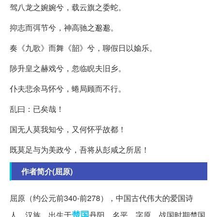
驾八龙之婉婉兮，载云旗之委蛇。
抑志而弭节兮，神高驰之邈邈。
奏《九歌》而舞《韶》兮，聊假日以媮乐。
陟升皇之赫戏兮，忽临睨夫旧乡。
仆夫悲余马怀兮，蜷局顾而不行。
乱曰：已矣哉！
国无人莫我知兮，又何怀乎故都！
既莫足与为美政兮，吾将从彭咸之所居！
作者简介(屈原)
屈原（约公元前340-前278），中国古代伟大的爱国诗
楚国
人。汉族，出生于
丹阳，名平，字原。战国时期楚国