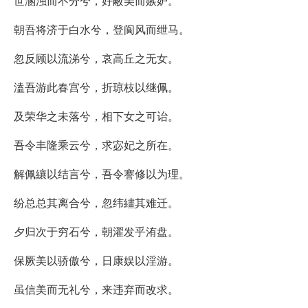
世溷浊而不分兮，好蔽美而嫉妒。
朝吾将济于白水兮，登阆风而绁马。
忽反顾以流涕兮，哀高丘之无女。
溘吾游此春宫兮，折琼枝以继佩。
及荣华之未落兮，相下女之可诒。
吾令丰隆乘云兮，求宓妃之所在。
解佩纕以结言兮，吾令謇修以为理。
纷总总其离合兮，忽纬繣其难迁。
夕归次于穷石兮，朝濯发乎洧盘。
保厥美以骄傲兮，日康娱以淫游。
虽信美而无礼兮，来违弃而改求。