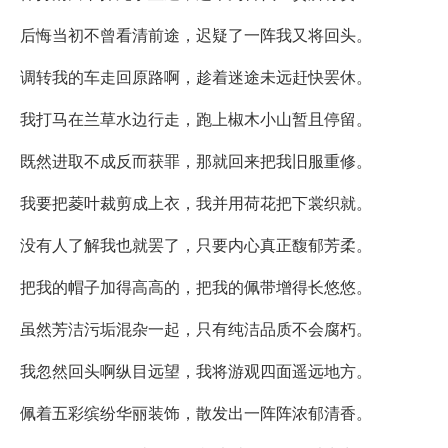
后悔当初不曾看清前途，迟疑了一阵我又将回头。
调转我的车走回原路啊，趁着迷途未远赶快罢休。
我打马在兰草水边行走，跑上椒木小山暂且停留。
既然进取不成反而获罪，那就回来把我旧服重修。
我要把菱叶裁剪成上衣，我并用荷花把下裳织就。
没有人了解我也就罢了，只要内心真正馥郁芳柔。
把我的帽子加得高高的，把我的佩带增得长悠悠。
虽然芳洁污垢混杂一起，只有纯洁品质不会腐朽。
我忽然回头啊纵目远望，我将游观四面遥远地方。
佩着五彩缤纷华丽装饰，散发出一阵阵浓郁清香。