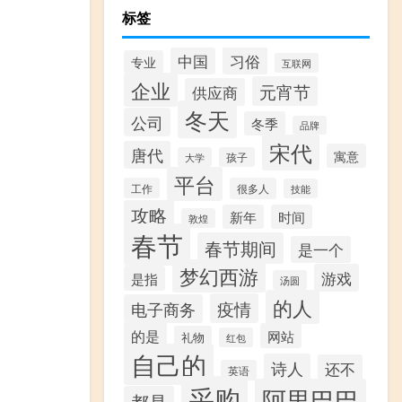
标签
习俗
中国
专业
互联网
企业
元宵节
供应商
冬天
公司
冬季
品牌
宋代
唐代
寓意
大学
孩子
平台
工作
很多人
技能
攻略
新年
时间
敦煌
春节
春节期间
是一个
梦幻西游
游戏
是指
汤圆
的人
疫情
电子商务
的是
网站
礼物
红包
自己的
诗人
还不
英语
采购
阿里巴巴
都是