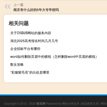
上一篇
南京有什么好的5年大专学校吗
相关问题
关于DSB2B网站的服务内容
湖北2025高考报名时间几月几号
企业招标平台有哪些
word如何删除页眉中的横线（怎样删除word中页眉的横线）
数女攻略
“彩服鬓毛苍”的出处是哪里
Copyright © 2012 - 2026
敦实网
Powered by
网站分类目录
|
精选推荐文章
|
网站