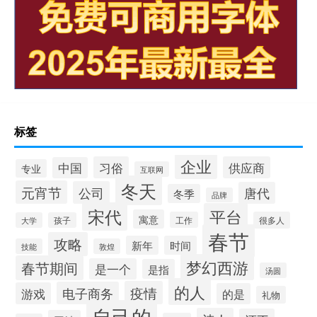
标签
企业
习俗
供应商
中国
专业
互联网
冬天
元宵节
公司
唐代
冬季
品牌
宋代
平台
寓意
工作
很多人
大学
孩子
春节
攻略
新年
时间
技能
敦煌
梦幻西游
春节期间
是一个
是指
汤圆
的人
疫情
电子商务
游戏
的是
礼物
自己的