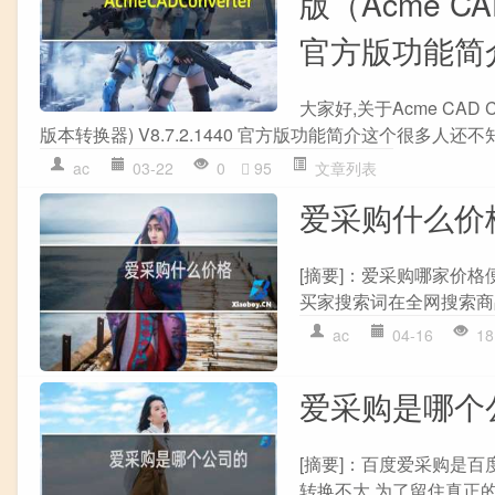
版（Acme CAD
官方版功能简
大家好,关于Acme CAD Con
版本转换器) V8.7.2.1440 官方版功能简介这个很多人还不知道
ac
03-22
0
95
文章列表
爱采购什么价
[摘要]：爱采购哪家价
买家搜索词在全网搜索商品
ac
04-16
18
爱采购是哪个
[摘要]：百度爱采购是百
转换不大,为了留住真正的