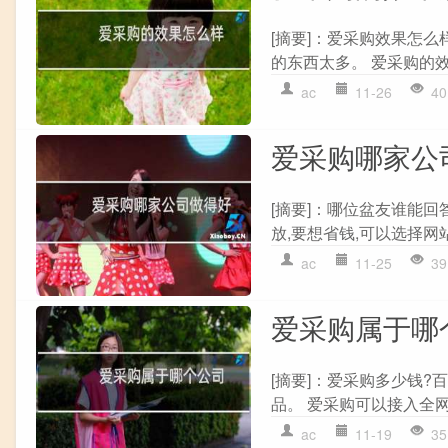
[摘要]：爱采购效果怎么
的东西太多。 爱采购的效
ac
11-26
40
爱采购哪家公
[摘要]：哪位盆友谁能回
放,要想省钱,可以选择网站
ac
11-25
39
爱采购属于哪
[摘要]：爱采购多少钱
品。 爱采购可以接入全网
ac
11-19
35