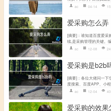
ac
04-14
15
爱采购怎么弄
[摘要]：谁知道百度爱
续,是采购管理的关键。编
ac
12-08
24
爱采购是b2b
[摘要]：各位大佬问一下
度搜索、百度APP、小程序.
ac
12-04
40
爱采购的效果