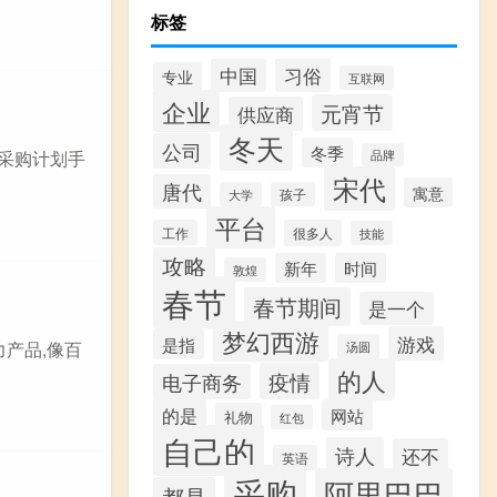
标签
习俗
中国
专业
互联网
企业
元宵节
供应商
冬天
公司
冬季
批采购计划手
品牌
宋代
唐代
寓意
大学
孩子
平台
工作
很多人
技能
攻略
新年
时间
敦煌
春节
春节期间
是一个
梦幻西游
游戏
是指
力产品,像百
汤圆
的人
疫情
电子商务
的是
网站
礼物
红包
自己的
诗人
还不
英语
采购
阿里巴巴
都是