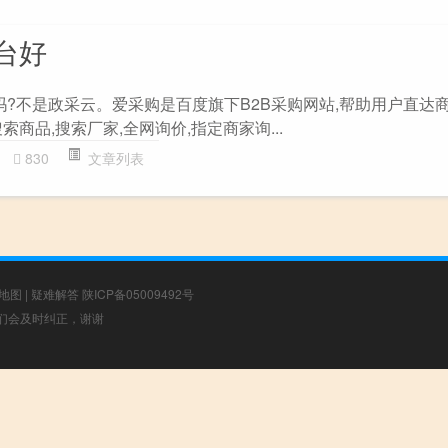
台好
吗?不是政采云。爱采购是百度旗下B2B采购网站,帮助用户直达
商品,搜索厂家,全网询价,指定商家询...
830
文章列表
地图
|
疑难解答
陕ICP备05009492号
，我们会及时纠正，谢谢