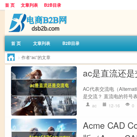
首 页
文章列表
B2B目录
首 页
文章列表
B2B目录
>
作者“ac”的文章
ac是直流还
AC代表交流电（Altern
是交流？ 直流电的符号表
ac
12-16
0
Acme CAD C