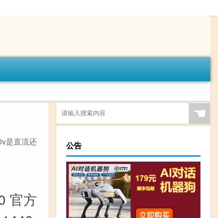
☚
20v是直流还
公告
40 官方