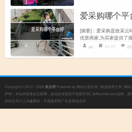
爱采购哪个平
[摘要]：爱采购是政采云
优质商家,为买家提供了搜索
ac
11-17
26
Copyright © 2012 - 2026
敦实网
Powered by
网站分类目录
|
精选推荐文章
|
网站
声明：本站内容来自互联网，如信息有错误可发邮件到f_fb#foxmail.com说明
本站仅为个人兴趣爱好，不接盈利性广告及商业合作