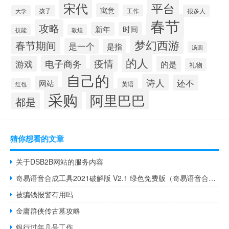
宋代
平台
寓意
工作
很多人
大学
孩子
春节
攻略
新年
时间
技能
敦煌
梦幻西游
春节期间
是一个
是指
汤圆
的人
疫情
电子商务
游戏
的是
礼物
自己的
诗人
还不
网站
英语
红包
采购
阿里巴巴
都是
猜你想看的文章
关于DSB2B网站的服务内容
奇易语音合成工具2021破解版 V2.1 绿色免费版（奇易语音合成工具2021破解版 V2.1 绿色免费版功能简介）
被骗钱报警有用吗
金庸群侠传古墓攻略
银行过年几号工作