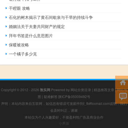
干瞪眼 攻略
石化的树木揭示了黄石间歇泉与干旱的持续斗争
婚姻法关于夫妻共同财产的规定
拜年书签是什么意思图片
保暖被攻略
一个橘子多少克
Copyright © 2012 - 2026
敦实网
Powered by
网站分类目录
|
精选推荐文章
|
网站地
图
|
疑难解答
陕ICP备05009492号
声明：本站内容来自互联网，如信息有错误可发邮件到f_fb#foxmail.com说明，我们
会及时纠正，谢谢
本站仅为个人兴趣爱好，不接盈利性广告及商业合作
小男孩