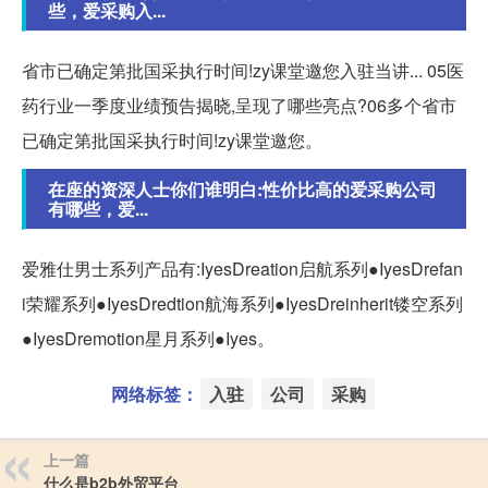
些，爱采购入...
省市已确定第批国采执行时间!zy课堂邀您入驻当讲... 05医
药行业一季度业绩预告揭晓,呈现了哪些亮点?06多个省市
已确定第批国采执行时间!zy课堂邀您。
在座的资深人士你们谁明白:性价比高的爱采购公司
有哪些，爱...
爱雅仕男士系列产品有:IyesDreation启航系列●IyesDrefan
i荣耀系列●IyesDredtion航海系列●IyesDreinherit镂空系列
●IyesDremotion星月系列●Iyes。
网络标签：
入驻
公司
采购
上一篇
什么是b2b外贸平台