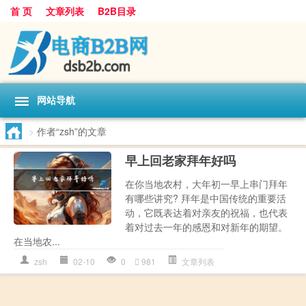
首 页
文章列表
B2B目录
网站导航
>
作者“zsh”的文章
早上回老家拜年好吗
在你当地农村，大年初一早上串门拜年
有哪些讲究? 拜年是中国传统的重要活
动，它既表达着对亲友的祝福，也代表
着对过去一年的感恩和对新年的期望。
在当地农...
zsh
02-10
0
981
文章列表