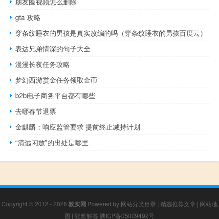
朋友圈视频怎么删除
gta 攻略
穿条纹睡衣的男孩是真实改编的吗（穿条纹睡衣的男孩百度云）
表达兄弟情深的句子大全
漫漫长夜任务攻略
梦幻西游赏金任务领取金币
b2b电子商务平台都有哪些
去哪春节退票
金麒麟：响应监管要求 提前终止减持计划
“清远闲放”的出处是哪里
Copyright © 2012 - 2026
敦实网
Powered by
网站分类目录
|
精选推荐文章
|
网站地
图
|
疑难解答
陕ICP备05009492号