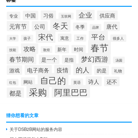
企业
习俗
供应商
中国
专业
互联网
冬天
元宵节
公司
唐代
冬季
品牌
宋代
平台
寓意
工作
很多人
大学
孩子
春节
攻略
新年
时间
技能
敦煌
梦幻西游
春节期间
是一个
是指
汤圆
的人
疫情
电子商务
游戏
的是
礼物
自己的
诗人
还不
网站
英语
红包
采购
阿里巴巴
都是
猜你想看的文章
关于DSB2B网站的服务内容