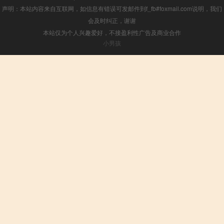
声明：本站内容来自互联网，如信息有错误可发邮件到f_fb#foxmail.com说明，我们
会及时纠正，谢谢
本站仅为个人兴趣爱好，不接盈利性广告及商业合作
小男孩