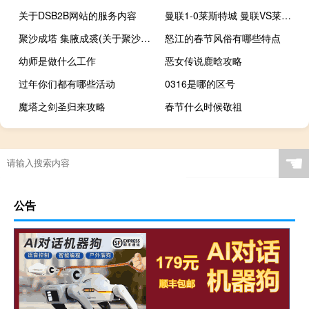
关于DSB2B网站的服务内容
曼联1-0莱斯特城 曼联VS莱斯特城数据得分情况如何
聚沙成塔 集腋成裘(关于聚沙成塔 集腋成裘简述)
怒江的春节风俗有哪些特点
幼师是做什么工作
恶女传说鹿晗攻略
过年你们都有哪些活动
0316是哪的区号
魔塔之剑圣归来攻略
春节什么时候敬祖
德牧掉毛怎么办啊
☚
公告