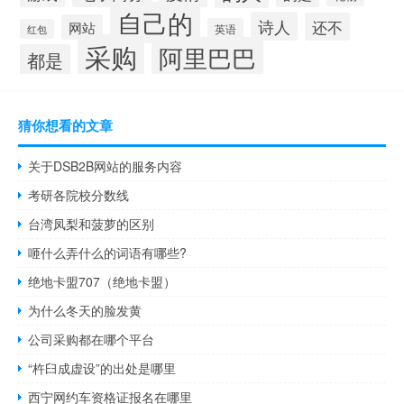
自己的
诗人
还不
网站
英语
红包
采购
阿里巴巴
都是
猜你想看的文章
关于DSB2B网站的服务内容
考研各院校分数线
台湾凤梨和菠萝的区别
咂什么弄什么的词语有哪些?
绝地卡盟707（绝地卡盟）
为什么冬天的脸发黄
公司采购都在哪个平台
“杵臼成虚设”的出处是哪里
西宁网约车资格证报名在哪里