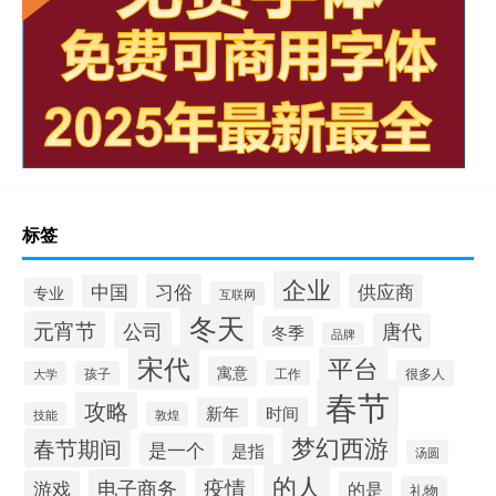
标签
企业
习俗
供应商
中国
专业
互联网
冬天
元宵节
公司
唐代
冬季
品牌
宋代
平台
寓意
工作
很多人
大学
孩子
春节
攻略
新年
时间
技能
敦煌
梦幻西游
春节期间
是一个
是指
汤圆
的人
疫情
电子商务
游戏
的是
礼物