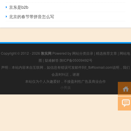
京东是b2b
北京的春节带拼音怎么写
Copyright © 2012 - 2026
敦实网
Powered by
网站分类目录
|
精选推荐文章
|
网站地
图
|
疑难解答
陕ICP备05009492号
声明：本站内容来自互联网，如信息有错误可发邮件到f_fb#foxmail.com说明，我们
会及时纠正，谢谢
本站仅为个人兴趣爱好，不接盈利性广告及商业合作
小男孩