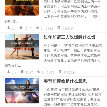
离职证明是雇主提供给离职员工的一份
正式文件，用以证明员工的工作关系已
经终止，并提供一些基本的离职信息。
以下是一个离职证明的范本： --- 离职
证明 兹...
gs
12-17
0
919
文章列表
过年前请工人吃饭叫什么饭
对于问题一，即“领导自掏腰包请职工吃
年饭，算违规吗?”，我认为这里面有三
个问题需要澄清。首先是请职工吃饭是
否收取了节礼，如果是动机单纯的个人
请客而且...
gnr
02-17
0
895
春节2024
春节前绩效是什么意思
下面围绕“春节前绩效是什么意思”主题
解决网友的困惑 事业编绩效什么时候开
始发放的? 根据过往数据来看，事业编
绩效一般是在次年过年前开始发放的。