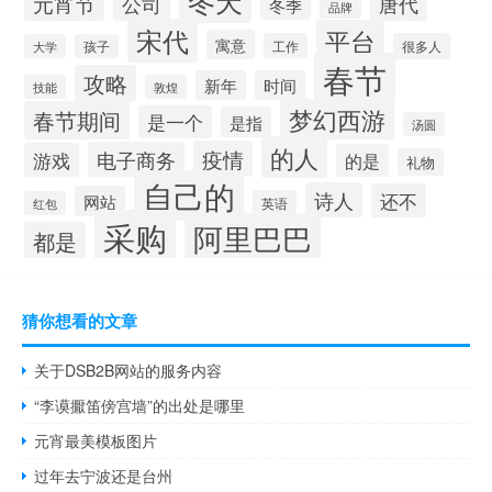
元宵节
公司
唐代
冬季
品牌
宋代
平台
寓意
工作
很多人
大学
孩子
春节
攻略
新年
时间
技能
敦煌
梦幻西游
春节期间
是一个
是指
汤圆
的人
疫情
电子商务
游戏
的是
礼物
自己的
诗人
还不
网站
英语
红包
采购
阿里巴巴
都是
猜你想看的文章
关于DSB2B网站的服务内容
“李谟擫笛傍宫墙”的出处是哪里
元宵最美模板图片
过年去宁波还是台州