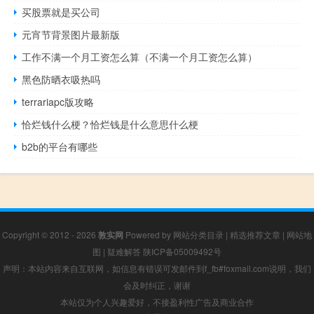
买股票就是买公司
元宵节背景图片最新版
工作不满一个月工资怎么算（不满一个月工资怎么算）
黑色防晒衣吸热吗
terrariapc版攻略
恰烂钱什么梗？恰烂钱是什么意思什么梗
b2b的平台有哪些
Copyright © 2012 - 2026
敦实网
Powered by
网站分类目录
|
精选推荐文章
|
网站地
图
|
疑难解答
陕ICP备05009492号
声明：本站内容来自互联网，如信息有错误可发邮件到f_fb#foxmail.com说明，我们
会及时纠正，谢谢
本站仅为个人兴趣爱好，不接盈利性广告及商业合作