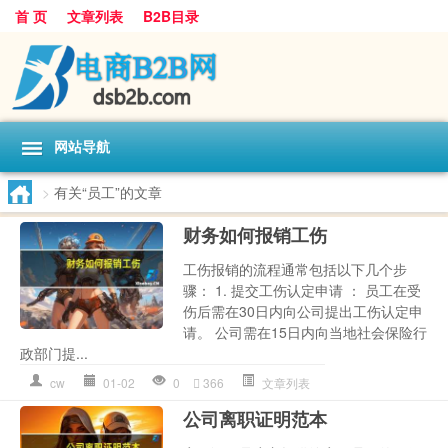
首 页
文章列表
B2B目录
网站导航
>
有关“员工”的文章
财务如何报销工伤
工伤报销的流程通常包括以下几个步
骤： 1. 提交工伤认定申请 ： 员工在受
伤后需在30日内向公司提出工伤认定申
请。 公司需在15日内向当地社会保险行
政部门提...
cw
01-02
0
366
文章列表
公司离职证明范本