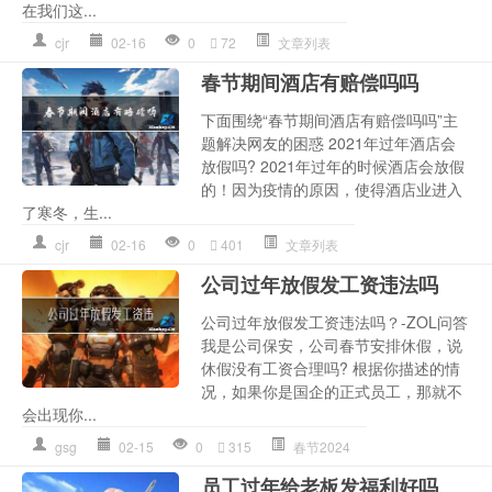
在我们这...
cjr
02-16
0
72
文章列表
春节期间酒店有赔偿吗吗
下面围绕“春节期间酒店有赔偿吗吗”主
题解决网友的困惑 2021年过年酒店会
放假吗? 2021年过年的时候酒店会放假
的！因为疫情的原因，使得酒店业进入
了寒冬，生...
cjr
02-16
0
401
文章列表
公司过年放假发工资违法吗
公司过年放假发工资违法吗？-ZOL问答
我是公司保安，公司春节安排休假，说
休假没有工资合理吗? 根据你描述的情
况，如果你是国企的正式员工，那就不
会出现你...
gsg
02-15
0
315
春节2024
员工过年给老板发福利好吗