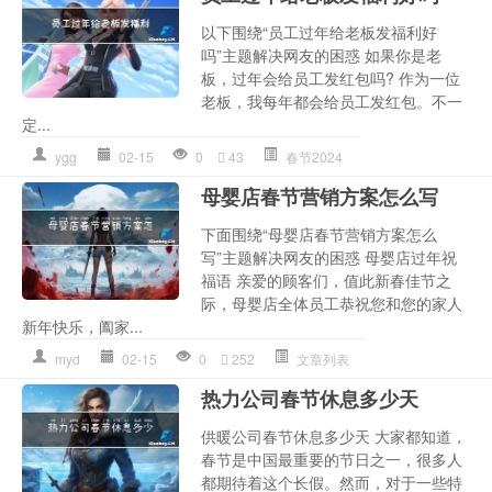
以下围绕“员工过年给老板发福利好
吗”主题解决网友的困惑 如果你是老
板，过年会给员工发红包吗? 作为一位
老板，我每年都会给员工发红包。不一
定...
ygg
02-15
0
43
春节2024
母婴店春节营销方案怎么写
下面围绕“母婴店春节营销方案怎么
写”主题解决网友的困惑 母婴店过年祝
福语 亲爱的顾客们，值此新春佳节之
际，母婴店全体员工恭祝您和您的家人
新年快乐，阖家...
myd
02-15
0
252
文章列表
热力公司春节休息多少天
供暖公司春节休息多少天 大家都知道，
春节是中国最重要的节日之一，很多人
都期待着这个长假。然而，对于一些特