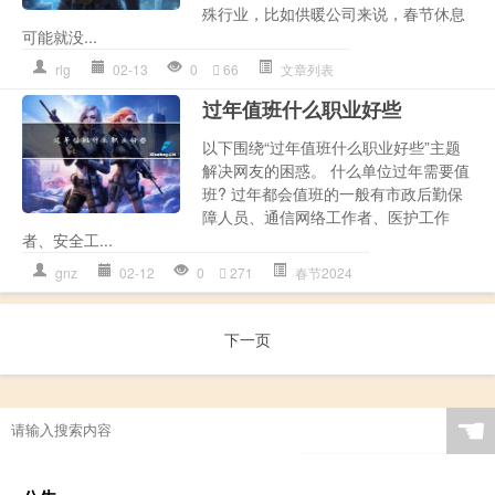
殊行业，比如供暖公司来说，春节休息
可能就没...
rlg
02-13
0
66
文章列表
过年值班什么职业好些
以下围绕“过年值班什么职业好些”主题
解决网友的困惑。 什么单位过年需要值
班? 过年都会值班的一般有市政后勤保
障人员、通信网络工作者、医护工作
者、安全工...
gnz
02-12
0
271
春节2024
下一页
☚