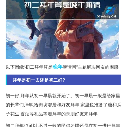
晚年
以下围绕“初二拜年算是
嘛请问”主题解决网友的困惑
拜年是初一去还是初二好?
初一好,拜年从初一早晨就开始了。初一早晨一般是给家里
的长辈们拜年,给街坊邻居和好友拜年,家里也准备了糖和瓜
子花生,香烟等礼品等着拜年的亲朋好友来拜年。
初二拜年也可以,不过一般的民俗习惯还是在初一进行拜年