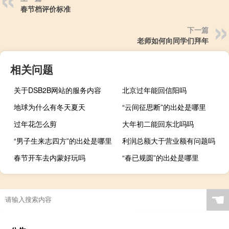
春节档评价标准
下一篇
老师如何向同学们拜年
相关问题
关于DSB2B网站的服务内容
北京过年能回信阳吗
地球为什么有冬天夏天
“云间征思断”的出处是哪里
过年花怎么剪
大年初二能回东北吗吗
“男子生来志四方”的出处是哪里
利润总额大于营业额有问题吗
春节开车去内蒙好玩吗
“春已规圆”的出处是哪里
成正比和成反比是什么意思
☚