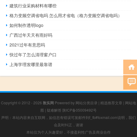
建筑行业采购材料有哪些
格力变频空调省电吗 怎么用才省电（格力变频空调省电吗）
如何制作透明logo
广西过年天天有雨好吗
2021过年有意思吗
快过年了怎么清理窗户口
上海学理发哪里最靠谱
Copyright © 2012 - 2026
敦实网
Powered by
网站分类目录
|
精选推荐文章
|
网站地
图
|
疑难解答
陕ICP备05009492号
声明：本站内容来自互联网，如信息有错误可发邮件到f_fb#foxmail.com说明，我们
会及时纠正，谢谢
本站仅为个人兴趣爱好，不接盈利性广告及商业合作