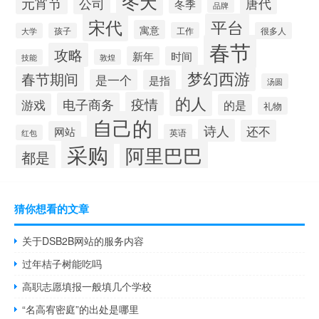
冬天
元宵节
公司
唐代
冬季
品牌
宋代
平台
寓意
工作
很多人
大学
孩子
春节
攻略
新年
时间
技能
敦煌
梦幻西游
春节期间
是一个
是指
汤圆
的人
疫情
电子商务
游戏
的是
礼物
自己的
诗人
还不
网站
英语
红包
采购
阿里巴巴
都是
猜你想看的文章
关于DSB2B网站的服务内容
过年桔子树能吃吗
高职志愿填报一般填几个学校
“名高宥密庭”的出处是哪里