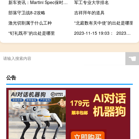
新车资讯：Martini Spec保时捷718 Spyder诞生经典看上去如此新鲜
军工专业大学排名
部落守卫战8-2攻略
吉祥拜年的道具
激光切割属于什么工种
“北庭数有关中使”的出处是哪里
“钌礼既卒”的出处是哪里
2023-11-15 19:03： 2023年11月15日19时00分路况信息：因降大雾能见度低，绥北高速（绥化段）全线封闭。涉及收费站：绥北高速绥化西站、望奎站、绥棱站、海伦站、海北站。 ​​​
病理科过年有人吗
☚
公告