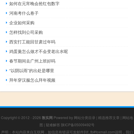
如何在元宵晚会抢红包数字
河南考什么卷子
企业如何采购
怎样找到公司采购
西安打工能回甘肃过年吗
鸡蛋羹怎么做才不会变老出水呢
春节期间去广州上班好吗
“以阴以雨”的出处是哪里
拜年穿汉服怎么拜年视频
Copyright © 2012 - 2026
敦实网
Powered by
网站分类目录
|
精选推荐文章
|
网站地
图
|
疑难解答
陕ICP备05009492号
声明：本站内容来自互联网，如信息有错误可发邮件到f_fb#foxmail.com说明，我们