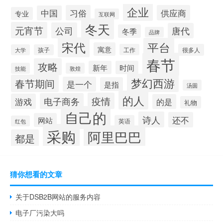
企业
习俗
供应商
中国
专业
互联网
冬天
元宵节
公司
唐代
冬季
品牌
宋代
平台
寓意
工作
很多人
大学
孩子
春节
攻略
新年
时间
技能
敦煌
梦幻西游
春节期间
是一个
是指
汤圆
的人
疫情
电子商务
游戏
的是
礼物
自己的
诗人
还不
网站
英语
红包
采购
阿里巴巴
都是
猜你想看的文章
关于DSB2B网站的服务内容
电子厂污染大吗