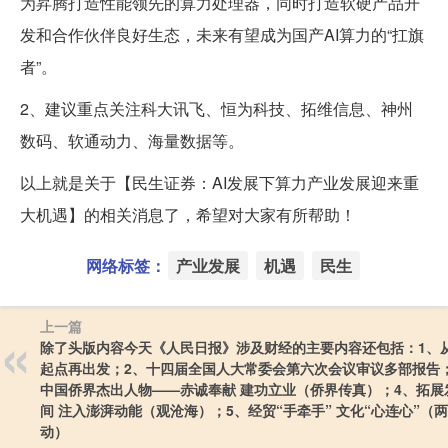
为昇腾打造性能领先的算力处理器，同时打造软硬产品开
发和合作伙伴良好生态，未来有望成为国产AI算力的“扛旗
者”。
2、建议重点关注科大讯飞、恒为科技、拓维信息、神州
数码、软通动力、海量数据等。
以上就是关于【民生证券：AI发展下算力产业发展迎来重
大机遇】的相关消息了，希望对大家有所帮助！
网络标签：
产业发展
机遇
民生
上一篇
除了头版内容今天《人民日报》涉及财经的主要内容还包括：1、
起点再出发；2、十四届全国人大常委会第六次会议审议多部报告
中国侨界杰出人物——赤诚奉献 建功立业（侨界传真）；4、拓展
间 注入澎湃动能（观沧海）；5、经贸“手牵手” 文化“心连心”（
动）