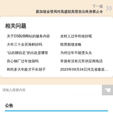
下一篇
新加坡金管局对高盛前高管发出终身禁止令
相关问题
关于DSB2B网站的服务内容
农村人过年吃啥好呢
大年三十去买海鲜好吗
暗黑裂缝攻略
“以此聊自足”的出处是哪里
为何过年不能烫头头
良心钢厂过年放假吗
常德有没有元宵供应商电话
和尚多大年龄才不长胡子
2023年09月24日河北省秦皇岛市疫情大数据-今日/今天疫情全网搜索最新实时消息动态情况通知播报
国内有哪些b2b平台
☚
公告