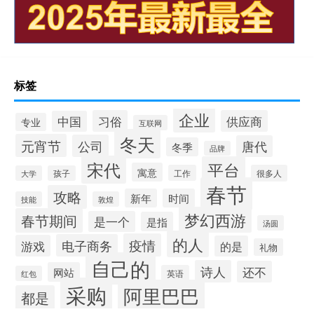
标签
企业
习俗
供应商
中国
专业
互联网
冬天
元宵节
公司
唐代
冬季
品牌
宋代
平台
寓意
工作
很多人
大学
孩子
春节
攻略
新年
时间
技能
敦煌
梦幻西游
春节期间
是一个
是指
汤圆
的人
疫情
电子商务
游戏
的是
礼物
自己的
诗人
还不
网站
英语
红包
采购
阿里巴巴
都是