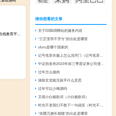
猜你想看的文章
关于DSB2B网站的服务内容
益课堂在线教育平台 V1.0.20150827.2 官方PC版（益课堂在线教育平台 V1.0.20150827.2 官方PC版功能简介）
“兰芷变而不芳兮”的出处是哪里
uluru是哪个国家的
记号笔弄衣服上怎么洗窍门（记号笔弄衣服上怎么洗）
中证协发布2023年前三季度证券公司债券承销业务专项统计
过年怎么做肉
涤除玄览能无疵乎什么意思
过年可以少喝酒吗
又唱小白杨歌词（小白杨歌词）
时光不老我们不散下一句搞笑（时光不老我们不散下一句）
“坐隅兀侧长相随”的出处是哪里