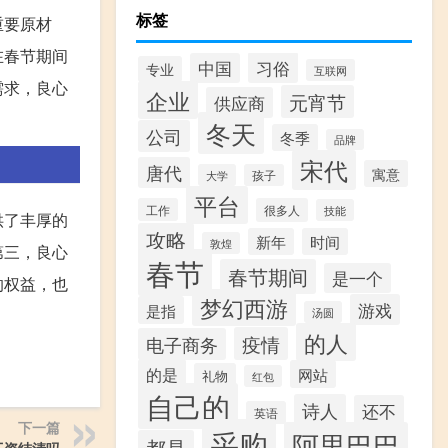
标签
重要原材
在春节期间
习俗
中国
专业
互联网
需求，良心
企业
元宵节
供应商
冬天
公司
冬季
品牌
宋代
唐代
寓意
大学
孩子
平台
工作
很多人
技能
供了丰厚的
攻略
新年
时间
敦煌
第三，良心
春节
春节期间
是一个
的权益，也
梦幻西游
游戏
是指
汤圆
的人
疫情
电子商务
的是
网站
礼物
红包
自己的
诗人
还不
英语
下一篇
采购
阿里巴巴
都是
工资结清吗