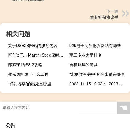
下一篇
放弃社保协议书
相关问题
关于DSB2B网站的服务内容
b2b电子商务批发网站有哪些
新车资讯：Martini Spec保时捷718 Spyder诞生经典看上去如此新鲜
军工专业大学排名
部落守卫战8-2攻略
吉祥拜年的道具
激光切割属于什么工种
“北庭数有关中使”的出处是哪里
“钌礼既卒”的出处是哪里
2023-11-15 19:03： 2023年11月15日19时00分路况信息：因降大雾能见度低，绥北高速（绥化段）全线封闭。涉及收费站：绥北高速绥化西站、望奎站、绥棱站、海伦站、海北站。 ​​​
病理科过年有人吗
☚
公告