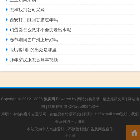
怎样找到公司采购
西安打工能回甘肃过年吗
鸡蛋羹怎么做才不会变老出水呢
春节期间去广州上班好吗
“以阴以雨”的出处是哪里
拜年穿汉服怎么拜年视频
Copyright © 2012 - 2026
敦实网
Powered by
网站分类目录
|
精选推荐文章
|
网站地
图
|
疑难解答
陕ICP备05009492号
声明：本站内容来自互联网，如信息有错误可发邮件到f_fb#foxmail.com说明，我们
会及时纠正，谢谢
本站仅为个人兴趣爱好，不接盈利性广告及商业合作
小男孩