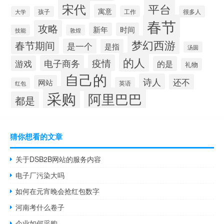
宋代
平台
寓意
工作
很多人
大学
孩子
春节
攻略
新年
时间
技能
敦煌
梦幻西游
春节期间
是一个
是指
汤圆
的人
疫情
电子商务
游戏
的是
礼物
自己的
诗人
还不
网站
英语
红包
采购
阿里巴巴
都是
猜你想看的文章
关于DSB2B网站的服务内容
电子厂污染大吗
如何在元宵晚会抢红包数字
河南考什么卷子
企业如何采购