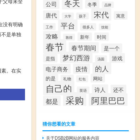
冬天
于父母未全
公司
冬季
品牌
宋代
唐代
寓意
大学
孩子
平台
在没有明确
工作
很多人
技能
而不是单独
攻略
新年
时间
敦煌
春节
春节期间
是一个
梦幻西游
游戏
是指
汤圆
的人
疫情
电子商务
因素。在实
的是
网站
礼物
红包
自己的
诗人
还不
英语
采购
阿里巴巴
都是
猜你想看的文章
关于DSB2B网站的服务内容